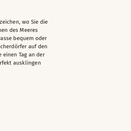
uf das Meer und den Gästehafen in Strömstad.
zeichen, wo Sie die
hen des Meeres
räumiges Zimmer
rrasse bequem oder
rnseher
scherdörfer auf den
sblick – Meerblick
 einen Tag an der
legeprodukte
rfekt ausklingen
rrasse
sserkocher und Kaffee/Tee
artrockner