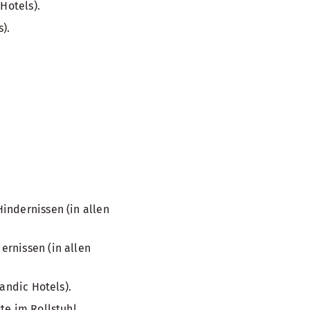
Hotels).
).
indernissen (in allen
rnissen (in allen
andic Hotels).
te im Rollstuhl.