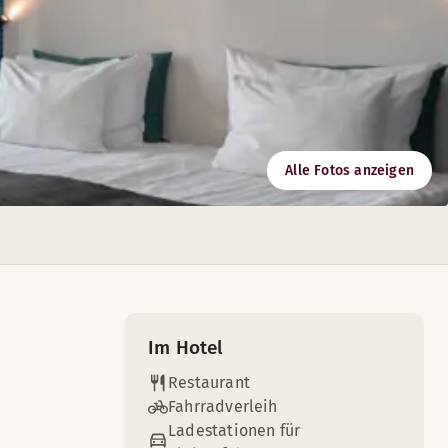
Alle Fotos anzeigen
.
n für bis zu 100 Personen.
Im Hotel
Restaurant
Fahrradverleih
Ladestationen für