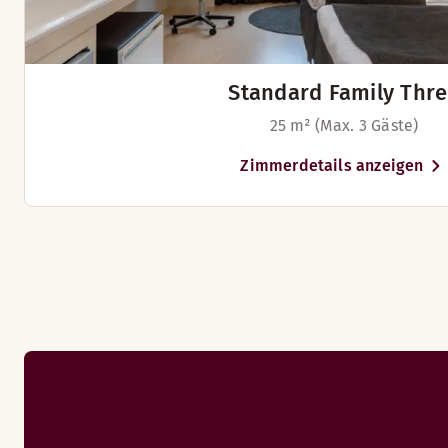
Group Menues
King-size Bett (200 cm)
Oiva report
Betten für bis zu 4 Personen
Standard Family Thr
25 m² (Max. 3 Gäste)
Zimmerdetails anzeigen