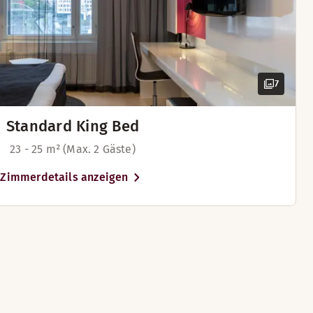
 sich in der eigenen Sauna dieses luxuriösen und geräumi
eräumiges Bett und Bademäntel verleihen Ihrem Aufenthalt 
einigen Zimmern verfügbar)
7
Tee
Standard King Bed
gen Zimmern verfügbar)
23 - 25 m² (Max. 2 Gäste)
 Bügelbrett
elbrett
und Kaffee/Tee
affee/Tee
Zimmerdetails anzeigen
it Stuhl
uhl