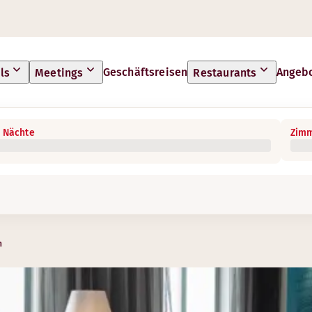
Geschäftsreisen
Angeb
ls
Meetings
Restaurants
 Nächte
Zimm
n
bung