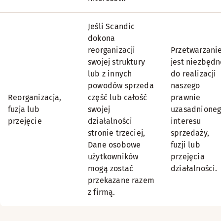
Jeśli Scandic
dokona
reorganizacji
Przetwarzani
swojej struktury
jest niezbędn
lub z innych
do realizacji
powodów sprzeda
naszego
Reorganizacja,
część lub całość
prawnie
fuzja lub
swojej
uzasadnione
przejęcie
działalności
interesu
stronie trzeciej,
sprzedaży,
Dane osobowe
fuzji lub
użytkowników
przejęcia
mogą zostać
działalności.
przekazane razem
z firmą.