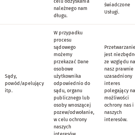
celu odzyskania
świadczone
należnego nam
Usługi.
długu.
W przypadku
procesu
sądowego
Przetwarzani
możemy
jest niezbędn
przekazać Dane
ze względu n
osobowe
nasz prawnie
Sądy,
użytkownika
uzasadniony
powód/apelujący
odpowiednio do
interes
itp.
sądu, organu
polegający n
publicznego lub
możliwości
osoby wnoszącej
ochrony nas i
pozew/odwołanie,
naszych
w celu ochrony
interesów.
naszych
interesów.