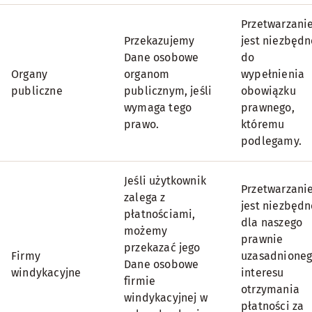
Przetwarzani
Przekazujemy
jest niezbędn
Dane osobowe
do
Organy
organom
wypełnienia
publiczne
publicznym, jeśli
obowiązku
wymaga tego
prawnego,
prawo.
któremu
podlegamy.
Jeśli użytkownik
Przetwarzani
zalega z
jest niezbędn
płatnościami,
dla naszego
możemy
prawnie
przekazać jego
Firmy
uzasadnione
Dane osobowe
windykacyjne
interesu
firmie
otrzymania
windykacyjnej w
płatności za