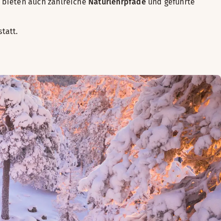
 bieten auch zahlreiche
Naturlehrpfade
und geführte
tatt.