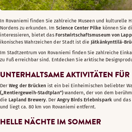
In Rovaniemi finden Sie zahlreiche Museen und kulturelle Hi
Nordens zu erkunden. Im
Science Center Pilke
können Sie di
interessieren, bietet das
Forstwirtschaftsmuseum von Lap
ikonisches Wahrzeichen der Stadt ist die
Jätkänkynttilä-Br
Im Stadtzentrum von Rovaniemi finden Sie zahlreiche Einka
zu Fuß erreichbar sind. Entdecken Sie arktische Designpro
UNTERHALTSAME AKTIVITÄTEN FÜR
Der
Weg der Brücken
ist ein bei Einheimischen beliebter 
(„Rentiergeweih-Stadtplan“)
wandern, der von dem berühmten
die
Lapland Brewery
. Der
Angry Birds Erlebnispark
und das 
und liegt ca. 80 km von Rovaniemi entfernt.
HELLE NÄCHTE IM SOMMER