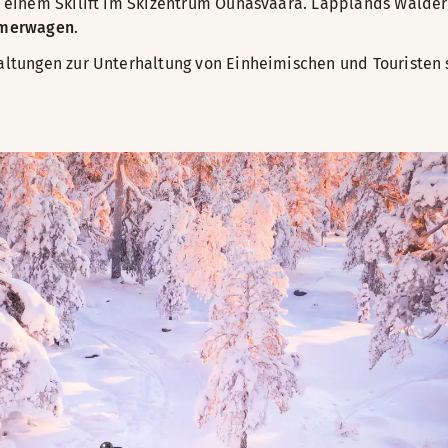
 einem Skilift im Skizentrum Ounasvaara. Lapplands Wälder
mmerwagen
.
tungen zur Unterhaltung von Einheimischen und Touristen s