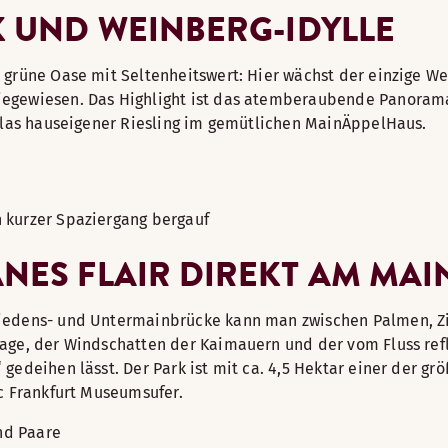
K UND WEINBERG-IDYLLE
 grüne Oase mit Seltenheitswert: Hier wächst der einzige W
egewiesen. Das Highlight ist das atemberaubende Panorama 
 Glas hauseigener Riesling im gemütlichen MainÄppelHaus.
n kurzer Spaziergang bergauf
ANES FLAIR DIREKT AM MA
Friedens- und Untermainbrücke kann man zwischen Palmen,
age, der Windschatten der Kaimauern und der vom Fluss refl
gedeihen lässt. Der Park ist mit ca. 4,5 Hektar einer der gr
ic Frankfurt Museumsufer.
nd Paare