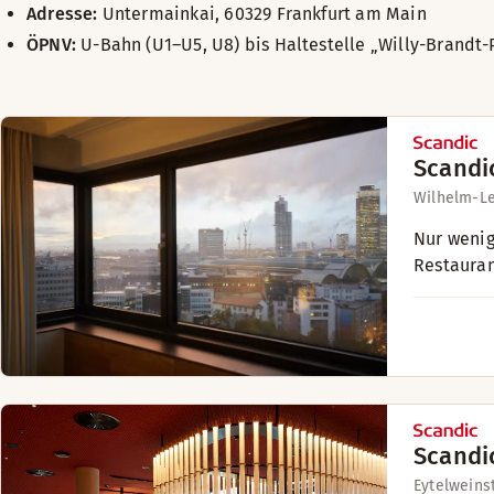
Adresse:
Untermainkai, 60329 Frankfurt am Main
ÖPNV:
U-Bahn (U1–U5, U8) bis Haltestelle „Willy-Brandt-
Scandi
Wilhelm-Le
Nur wenig
Restauran
Scandi
Eytelweins