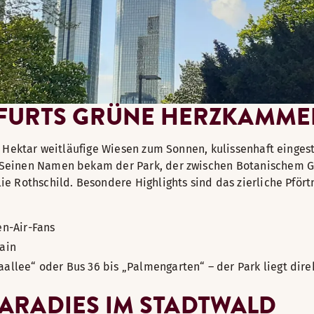
FURTS GRÜNE HERZKAMME
29 Hektar weitläufige Wiesen zum Sonnen, kulissenhaft ein
Seinen Namen bekam der Park, der zwischen Botanischem Ga
e Rothschild. Besondere Highlights sind das zierliche Pför
en-Air-Fans
ain
aallee“ oder Bus 36 bis „Palmengarten“ – der Park liegt di
EPARADIES IM STADTWALD