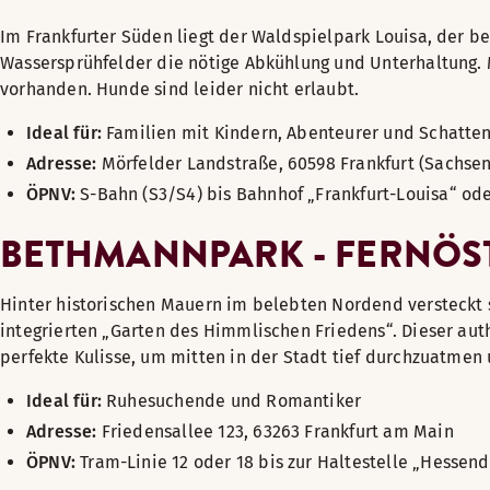
Im Frankfurter Süden liegt der Waldspielpark Louisa, der b
Wassersprühfelder die nötige Abkühlung und Unterhaltung. M
vorhanden. Hunde sind leider nicht erlaubt.
Ideal für:
Familien mit Kindern, Abenteurer und Schatt
Adresse:
Mörfelder Landstraße, 60598 Frankfurt (Sachse
ÖPNV:
S-Bahn (S3/S4) bis Bahnhof „Frankfurt-Louisa“ ode
BETHMANNPARK - FERNÖS
Hinter historischen Mauern im belebten Nordend versteckt 
integrierten „Garten des Himmlischen Friedens“. Dieser aut
perfekte Kulisse, um mitten in der Stadt tief durchzuatmen 
Ideal für:
Ruhesuchende und Romantiker
Adresse:
Friedensallee 123, 63263 Frankfurt am Main
ÖPNV:
Tram-Linie 12 oder 18 bis zur Haltestelle „Hessen