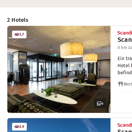
2 Hotels
3.7
Scan
0 km z
Ein tr
Hotel 
befind
Rest
6
3.9
Scan