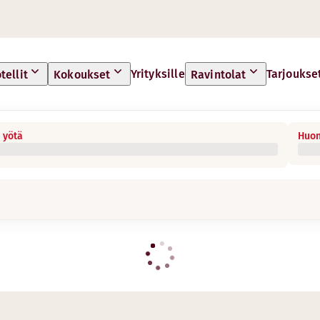
Yrityksille
Tarjoukse
tellit
Kokoukset
Ravintolat
 yötä
Huon