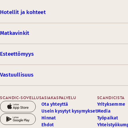
Hotellit ja kohteet
Matkavinkit
Esteettömyys
Vastuullisuus
SCANDIC-SOVELLUS
ASIAKASPALVELU
SCANDICISTA
Ota yhteyttä
Yrityksemme
Usein kysytyt kysymykset
Media
Hinnat
Työpaikat
Ehdot
Yhteistyöku