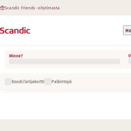
Scandic Friends -ohjelmasta
Ho
0
Minne?
Koodi/lahjakortti
Palkintoyö