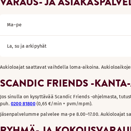
VARAUS- JA ASIAKASPALV
Ma–pe
La, su ja arkipyhät
Aukioloajat saattavat vaihdella loma-aikoina
.
Aukioloaikoje
SCANDIC FRIENDS -KANTA
Jos sinulla on kysyttävää Scandic Friends -ohjelmasta, tutu
puh.
0200 81800
(0,65 €/min + pvm/mpm).
Jäsenpalvelumme palvelee ma-pe 8.00–17.00. Aukioloajat sa
RYHMÄ- JA KOKOUSVARAU