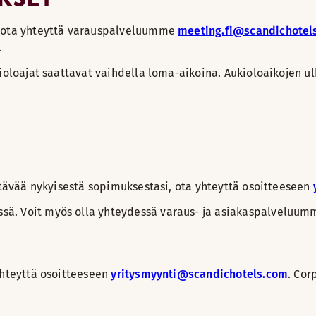
n, ota yhteyttä varauspalveluumme
meeting.fi@scandichotel
.
ukioloajat saattavat vaihdella loma-aikoina. Aukioloaikoje
yttävää nykyisestä sopimuksestasi, ota yhteyttä osoitteeseen
sä. Voit myös olla yhteydessä varaus- ja asiakaspalveluu
yhteyttä osoitteeseen
yritysmyynti@scandichotels.com
. Co