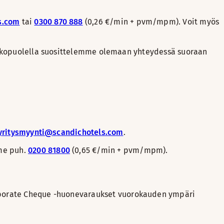
s.com
tai
0300 870 888
(0,26 €/min + pvm/mpm). Voit myös
n ulkopuolella suosittelemme olemaan yhteydessä suoraan
yritysmyynti@scandichotels.com
.
mme puh.
0200 81800
(0,65 €/min + pvm/mpm).
rporate Cheque -huonevaraukset vuorokauden ympäri