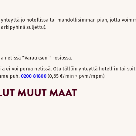
 yhteyttä jo hotellissa tai mahdollisimman pian, jotta voimm
arkipyhinä suljettu).
ua netissä ”Varaukseni” -osiossa.
a ei voi perua netissä. Ota tällöin yhteyttä hotelliin tai soi
umme puh.
0200 81800
(0,65 €/min + pvm/mpm).
ELUT MUUT MAAT