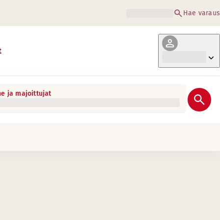
Hae varaus
t
e ja majoittujat
/en, scandichotels.com/da, scandichotels.com/de, scandicho
ushinnat, ryhmä- ja kokoushinnat, tai tapauksissa, joissa hot