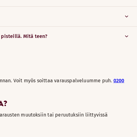
pisteillä. Mitä teen?
n nettisivun osoite, jolta löysit paremman hinnan).
innan. Voit myös soittaa varauspalveluumme puh.
0200
A?
arausten muutoksiin tai peruutuksiin liittyvissä