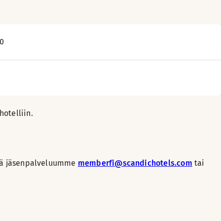
00
otelliin.
yttä jäsenpalveluumme
memberfi@scandichotels.com
tai