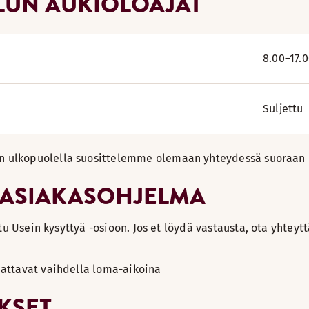
ELUN AUKIOLOAJAT
8.00–17.
Suljettu
n ulkopuolella suosittelemme olemaan yhteydessä suoraan h
-ASIAKASOHJELMA
stu Usein kysyttyä -osioon. Jos et löydä vastausta, ota yhte
attavat vaihdella loma-aikoina
KSET