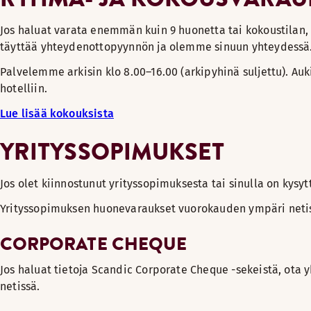
Jos haluat varata enemmän kuin 9 huonetta tai kokoustila
täyttää yhteydenottopyynnön ja olemme sinuun yhteydessä
Palvelemme arkisin klo 8.00–16.00 (arkipyhinä suljettu). A
hotelliin.
Lue lisää kokouksista
YRITYSSOPIMUKSET
Jos olet kiinnostunut yrityssopimuksesta tai sinulla on kys
Yrityssopimuksen huonevaraukset vuorokauden ympäri netis
CORPORATE CHEQUE
Jos haluat tietoja Scandic Corporate Cheque -sekeistä, ota 
netissä.