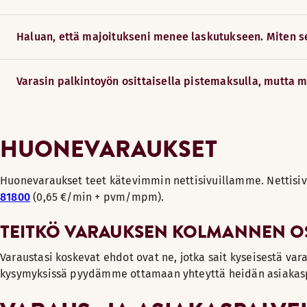
7) Sama lähtöpäivä
Haluan, että majoitukseni menee laskutukseen. Miten s
8) Sama valuutta
9) Samat säännöt ja ehdot toisella nettisivulla
Varasin palkintoyön osittaisella pistemaksulla, mutta m
Meidän tulee tarkistettaessa löytää parempi hinta siltä nett
Henkilötietojesi käsittely perustuu Scandicin oikeutettuun
HUONEVARAUKSET
Huonevaraukset teet kätevimmin nettisivuillamme. Nettisi
81800
(0,65 €/min + pvm/mpm).
TEITKÖ VARAUKSEN KOLMANNEN O
Varaustasi koskevat ehdot ovat ne, jotka sait kyseisestä va
kysymyksissä pyydämme ottamaan yhteyttä heidän asiakas