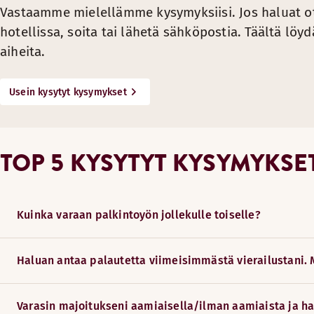
Vastaamme mielellämme kysymyksiisi. Jos haluat ot
2) Yli yhdeksän huoneen varauksia
hotellissa, soita tai lähetä sähköpostia. Täältä löy
3) Alle 1 €:n, 10 SEK/NOK/DKK:n tai 4 PLN:n hintaeroja
aiheita.
4) Valuuttaeroja
5) ”Huutokauppa-alennukset”, joita on tarjolla muilla nettisi
Usein kysytyt kysymykset
6) Sellaisten sivujen ja aplikaatioiden kautta tehtyjä varaus
TAKUU ON VOIMASSA, KUN SEURAAV
TOP 5 KYSYTYT KYSYMYKSE
1) Varaus on tehty osoitteessa www.scandichotels.com/fi, 
2) Löydät 24 tunnin sisällä varauksen tekohetkestä paremma
Kuinka varaan palkintoyön jollekulle toiselle?
3) Sama huonetyyppi
4) Sama määrä huoneita
Haluan antaa palautetta viimeisimmästä vierailustani. 
5) Sama määrä majoittujia
6) Sama saapumispäivä
Varasin majoitukseni aamiaisella/ilman aamiaista ja ha