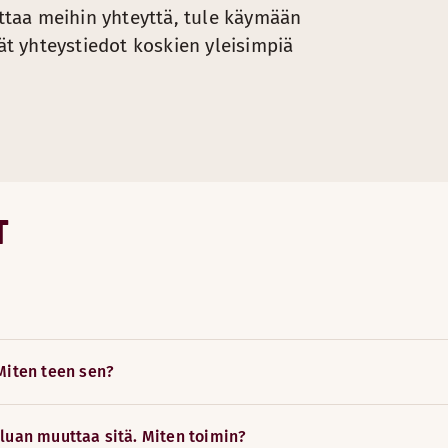
taa meihin yhteyttä, tule käymään
dät yhteystiedot koskien yleisimpiä
vuilla.
pyyntöjä, joihin vahvistuksen saa viiveen jälkeen.
AT EHDOT TÄYTTYVÄT:
T
scandichotels.com/en, scandichotels.com/da, scandichotels.
n hinnan samasta hotellista kuin mitä tarjoamme nettisivuil
Miten teen sen?
luan muuttaa sitä. Miten toimin?