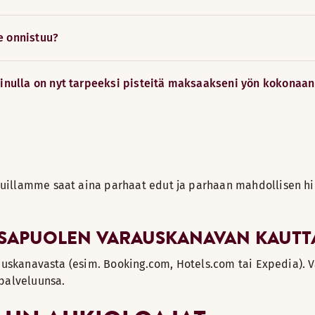
e onnistuu?
inulla on nyt tarpeeksi pisteitä maksaakseni yön kokonaan 
isivulta, jota ilmoitus koskee. Liitä pyyntöön URL-osoite (se
 etuun ja tehdään
Scandicin Tietosuojaselosteen
mukaisesti.
vuillamme saat aina parhaat edut ja parhaan mahdollisen h
SAPUOLEN VARAUSKANAVAN KAUTT
rauskanavasta (esim. Booking.com, Hotels.com tai Expedia). V
palveluunsa.