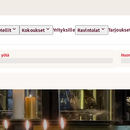
Yrityksille
Tarjoukse
tellit
Kokoukset
Ravintolat
 yötä
Huon