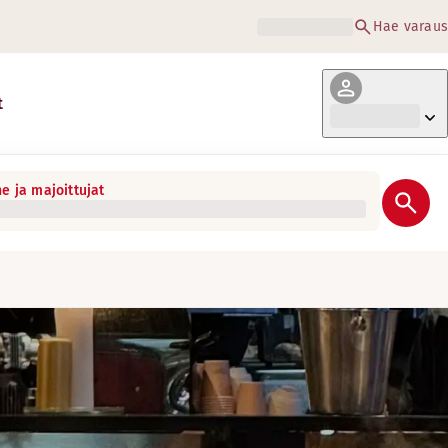
Hae varaus
t
e ja majoittujat