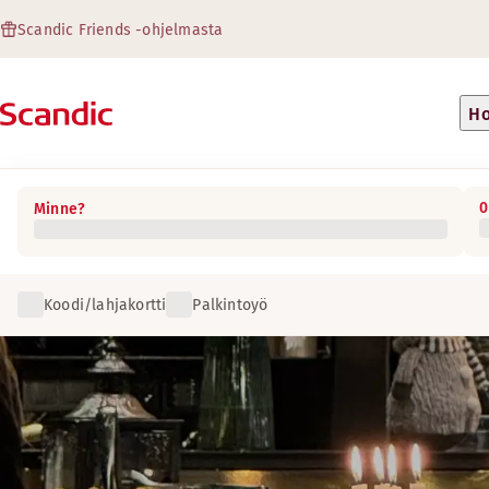
Scandic Friends -ohjelmasta
Ho
0
Minne?
Koodi/lahjakortti
Palkintoyö