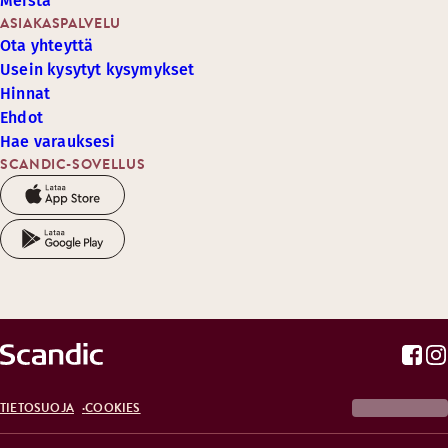
Meistä
ASIAKASPALVELU
Ota yhteyttä
Usein kysytyt kysymykset
Hinnat
Ehdot
Hae varauksesi
SCANDIC-SOVELLUS
TIETOSUOJA
COOKIES