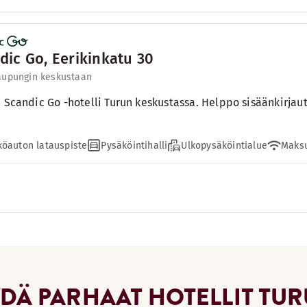
dic Go, Eerikinkatu 30
aupungin keskustaan
e Scandic Go -hotelli Turun keskustassa. Helppo sisäänkirjau
öauton latauspiste
Pysäköintihalli
Ulkopysäköintialue
Maksu
YDÄ PARHAAT HOTELLIT TU