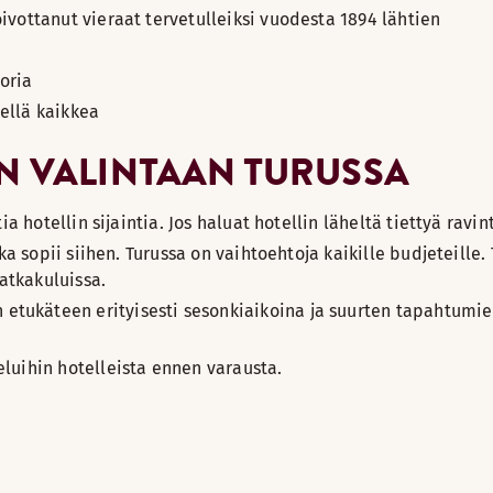
toivottanut vieraat tervetulleiksi vuodesta 1894 lähtien
oria
ellä kaikkea
IN VALINTAAN TURUSSA
a hotellin sijaintia. Jos haluat hotellin läheltä tiettyä ravin
ka sopii siihen. Turussa on vaihtoehtoja kaikille budjeteille
atkakuluissa.
tukäteen erityisesti sesonkiaikoina ja suurten tapahtumie
luihin hotelleista ennen varausta.