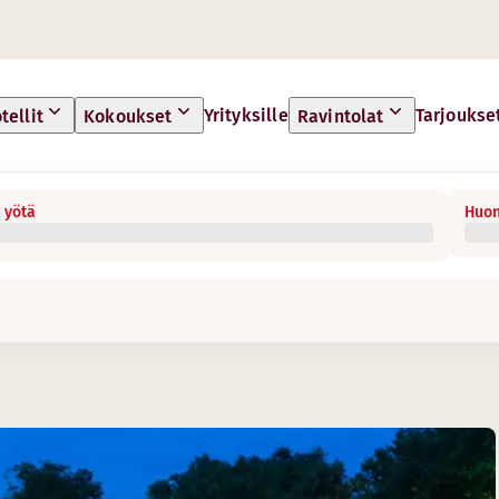
Yrityksille
Tarjoukse
tellit
Kokoukset
Ravintolat
 yötä
Huon