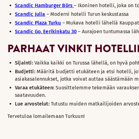
Scandic Hamburger Börs
– Ikoninen hotelli, joka on 
Scandic Julia
– Moderni hotelli Turun keskustassa
Scandic Plaza Turku
– Mukava hotelli lähellä Kauppat
Scandic Go, Eerikinkatu 30
– Aurajoen tuntumassa läh
PARHAAT VINKIT HOTELL
Sijainti:
Vaikka kaikki on Turussa lähellä, on hyvä pohti
Budjetti:
Määritä budjetti etukäteen ja etsi hotelli, jo
asiakasalennukset, jotka voivat auttaa säästämään m
Varaa etukäteen:
Suosittelemme tekemään varauksen e
saatavuuden.
Lue arvostelut:
Tutustu muiden matkailijoiden arvoste
Tervetuloa lomailemaan Turkuun!