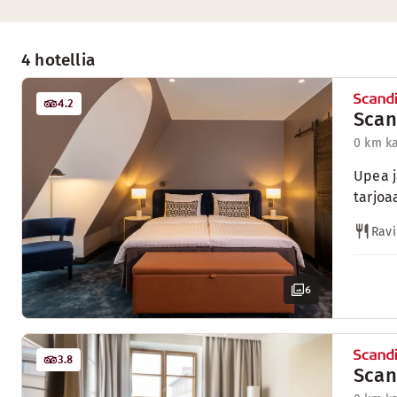
4 hotellia
4.2
Scan
0 km k
Upea j
tarjoa
Ravi
6
3.8
Scan