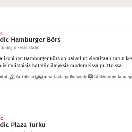
dic Hamburger Börs
aupungin keskustaan
a ikoninen Hamburger Börs on palvellut vieraitaan Turun kes
a ikimuistoisia hotellielämyksiä moderneissa puitteissa.
ntola
Kattobaari
Lainattavia polkupyöriä
Sähköauton latausp
dic Plaza Turku