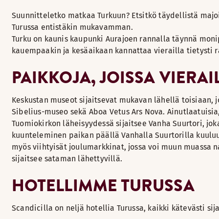
Suunnitteletko matkaa Turkuun? Etsitkö täydellistä majoit
Turussa entistäkin mukavamman.
Turku on kaunis kaupunki Aurajoen rannalla täynnä monip
kauempaakin ja kesäaikaan kannattaa vierailla tietysti r
PAIKKOJA, JOISSA VIERA
Keskustan museot sijaitsevat mukavan lähellä toisiaan, j
Sibelius-museo sekä Aboa Vetus Ars Nova. Ainutlaatuisia,
Tuomiokirkon läheisyydessä sijaitsee Vanha Suurtori, joka
kuunteleminen paikan päällä Vanhalla Suurtorilla kuuluu
myös viihtyisät joulumarkkinat, jossa voi muun muassa na
sijaitsee sataman lähettyvillä.
HOTELLIMME TURUSSA
Scandicilla on neljä hotellia Turussa, kaikki kätevästi s