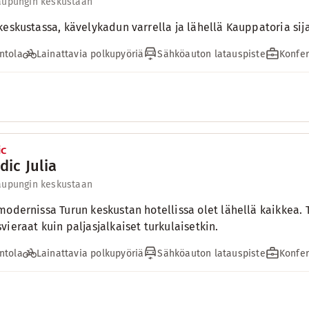
aupungin keskustaan
keskustassa, kävelykadun varrella ja lähellä Kauppatoria sijai
ntola
Lainattavia polkupyöriä
Sähköauton latauspiste
Konfer
dic Julia
aupungin keskustaan
modernissa Turun keskustan hotellissa olet lähellä kaikkea. 
vieraat kuin paljasjalkaiset turkulaisetkin.
ntola
Lainattavia polkupyöriä
Sähköauton latauspiste
Konfer