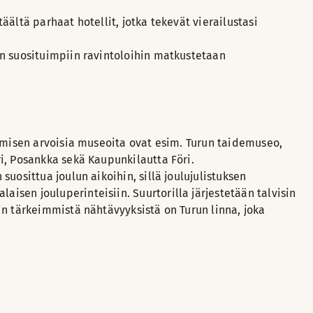
ältä parhaat hotellit, jotka tekevät vierailustasi
un suosituimpiin ravintoloihin matkustetaan
lemisen arvoisia museoita ovat esim. Turun taidemuseo,
i, Posankka sekä Kaupunkilautta Föri.
uosittua joulun aikoihin, sillä joulujulistuksen
sen jouluperinteisiin. Suurtorilla järjestetään talvisin
in tärkeimmistä nähtävyyksistä on Turun linna, joka