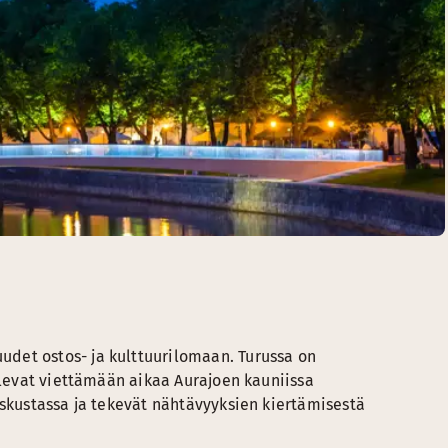
det ostos- ja kulttuurilomaan. Turussa on
televat viettämään aikaa Aurajoen kauniissa
eskustassa ja tekevät nähtävyyksien kiertämisestä