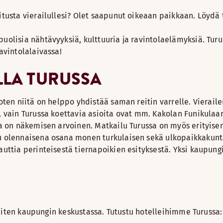
usta vierailullesi? Olet saapunut oikeaan paikkaan. Löydä tä
uolisia nähtävyyksiä, kulttuuria ja ravintolaelämyksiä. Tur
avintolalaivassa!
ILLA TURUSSA
oten niitä on helppo yhdistää saman reitin varrelle. Vierai
 vain Turussa koettavia asioita ovat mm. Kakolan Funikulaar
 on näkemisen arvoinen. Matkailu Turussa on myös erityisen s
 olennaisena osana monen turkulaisen sekä ulkopaikkakuntalai
uttia perinteisestä tiernapoikien esityksestä. Yksi kaupung
ijaiten kaupungin keskustassa. Tutustu hotelleihimme Turussa: