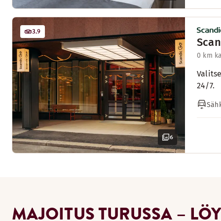
3.9
Scan
0 km k
Valits
24/7.
Sähk
6
MAJOITUS TURUSSA – LÖ