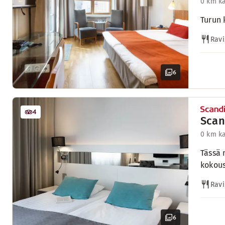
0 km k
Turun 
Ravi
6
4
Scan
0 km k
Tässä 
kokous
Ravi
6