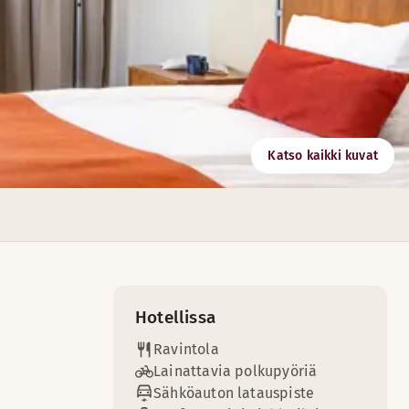
Katso kaikki kuvat
paljon muuta löydät osana herkullista aamiaistamme. Aamiais
tavaan kokoustilassa.
Hotellissa
Ravintola
Lainattavia polkupyöriä
Sähköauton latauspiste