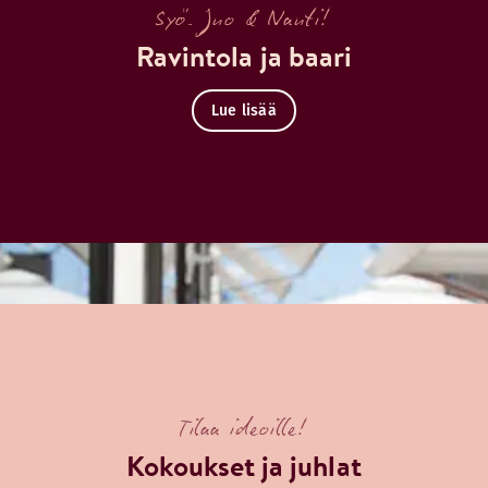
Syö. Juo & Nauti!
Ravintola ja baari
Lue lisää
Tilaa ideoille!
Kokoukset ja juhlat