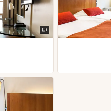
Suihkugeeli
Käsisaippua
ilavassa huoneessa, jossa on ilmanjäähdytys. Leveä vuode ja 
Vartalovoide
Hoitoaine
Hoitoaine
Shampoo
Käsisaippua
Käsisaippua
Suihkugeeli
Näköala – näköala kaupunkiin
Shampoo
3
Vartalovoide
Parveke
Suihkugeeli
Silitysrauta ja -lauta (saatavilla o
Vedenkeitin ja kahvia/teetä
Sohva/sohvat
Vedenkeitin ja kahvia/teetä
Kylpytakit
Vartalovoide
Kylpytakit
Kirjoituspöytä ja tuoli
Hoitoaine
Kirjoituspöytä ja tuoli
Hiustenkuivaaja
Lisävuode
Hiustenkuivaaja
Vuodesohva
Silitysrauta ja -la
Vedenkeitin ja kah
Kylpytakit
Kirjoituspöytä ja tu
Hiustenkuivaaja