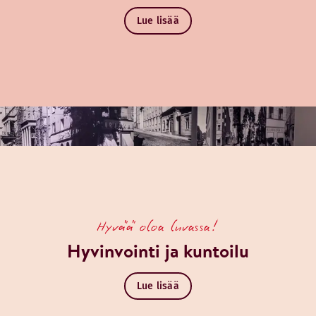
Lue lisää
Hyvää oloa luvassa!
Hyvinvointi ja kuntoilu
Lue lisää