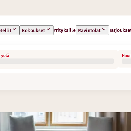
Yrityksille
Tarjoukse
tellit
Kokoukset
Ravintolat
 yötä
Huon