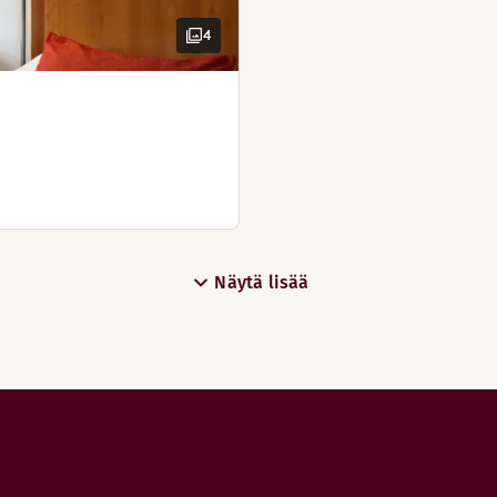
4
Varaa pöytä
Näytä lisää
Tutustu Ravintola ja baari