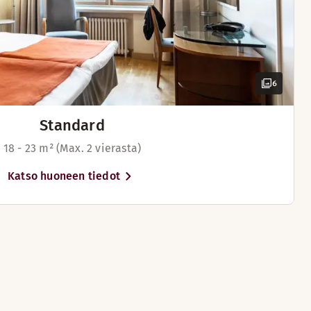
kylpytakit tuovat lisämukavuutta vierailuun. Osassa huoneita
6
sassa huoneita)
Standard
18 - 23 m² (Max. 2 vierasta)
Katso huoneen tiedot
uta (saatavilla osassa huoneita)
via/teetä
oli