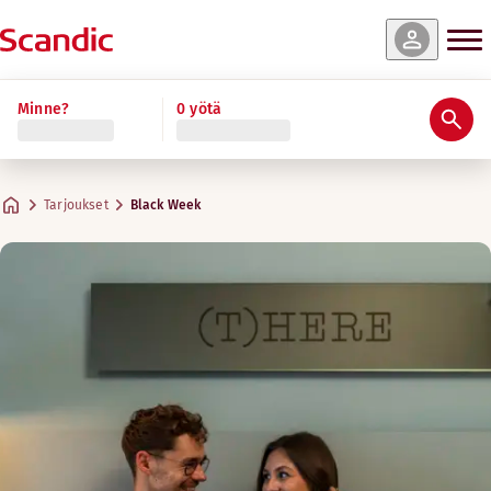
Minne?
0 yötä
Tarjoukset
Black Week