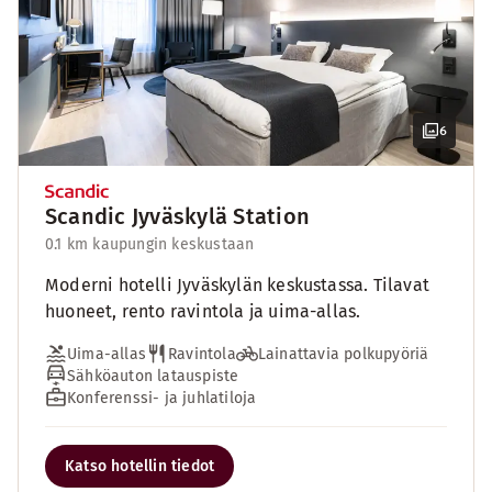
6
Scandic Jyväskylä Station
0.1 km kaupungin keskustaan
Moderni hotelli Jyväskylän keskustassa. Tilavat
huoneet, rento ravintola ja uima-allas.
Uima-allas
Ravintola
Lainattavia polkupyöriä
Sähköauton latauspiste
Konferenssi- ja juhlatiloja
Katso hotellin tiedot