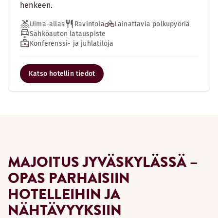
henkeen.
Uima-allas
Ravintola
Lainattavia polkupyöriä
Sähköauton latauspiste
Konferenssi- ja juhlatiloja
Katso hotellin tiedot
MAJOITUS JYVÄSKYLÄSSÄ –
OPAS PARHAISIIN
HOTELLEIHIN JA
NÄHTÄVYYKSIIN