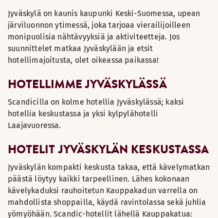
Jyväskylä on kaunis kaupunki Keski-Suomessa, upean
järviluonnon ytimessä, joka tarjoaa vierailijoilleen
monipuolisia nähtävyyksiä ja aktiviteetteja. Jos
suunnittelet matkaa Jyväskylään ja etsit
hotellimajoitusta, olet oikeassa paikassa!
HOTELLIMME JYVÄSKYLÄSSÄ
Scandicilla on kolme hotellia Jyväskylässä; kaksi
hotellia keskustassa ja yksi kylpylähotelli
Laajavuoressa.
HOTELIT JYVÄSKYLÄN KESKUSTASSA
Jyväskylän kompakti keskusta takaa, että kävelymatkan
päästä löytyy kaikki tarpeellinen. Lähes kokonaan
kävelykaduksi rauhoitetun Kauppakadun varrella on
mahdollista shoppailla, käydä ravintolassa sekä juhlia
yömyöhään. Scandic-hotellit lähellä Kauppakatua: