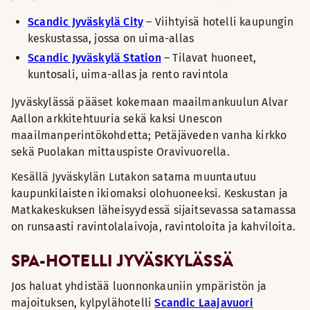
Scandic Jyväskylä City
– Viihtyisä hotelli kaupungin
keskustassa, jossa on uima-allas
Scandic Jyväskylä Station
– Tilavat huoneet,
kuntosali, uima-allas ja rento ravintola
Jyväskylässä pääset kokemaan maailmankuulun Alvar
Aallon arkkitehtuuria sekä kaksi Unescon
maailmanperintökohdetta; Petäjäveden vanha kirkko
sekä Puolakan mittauspiste Oravivuorella.
Kesällä Jyväskylän Lutakon satama muuntautuu
kaupunkilaisten ikiomaksi olohuoneeksi. Keskustan ja
Matkakeskuksen läheisyydessä sijaitsevassa satamassa
on runsaasti ravintolalaivoja, ravintoloita ja kahviloita.
SPA-HOTELLI JYVÄSKYLÄSSÄ
Jos haluat yhdistää luonnonkauniin ympäristön ja
majoituksen, kylpylähotelli
Scandic Laajavuori