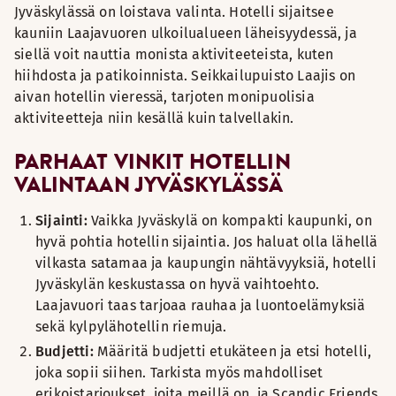
Jyväskylässä on loistava valinta. Hotelli sijaitsee
kauniin Laajavuoren ulkoilualueen läheisyydessä, ja
siellä voit nauttia monista aktiviteeteista, kuten
hiihdosta ja patikoinnista. Seikkailupuisto Laajis on
aivan hotellin vieressä, tarjoten monipuolisia
aktiviteetteja niin kesällä kuin talvellakin.
PARHAAT VINKIT HOTELLIN
VALINTAAN JYVÄSKYLÄSSÄ
Sijainti:
Vaikka Jyväskylä on kompakti kaupunki, on
hyvä pohtia hotellin sijaintia. Jos haluat olla lähellä
vilkasta satamaa ja kaupungin nähtävyyksiä, hotelli
Jyväskylän keskustassa on hyvä vaihtoehto.
Laajavuori taas tarjoaa rauhaa ja luontoelämyksiä
sekä kylpylähotellin riemuja.
Budjetti:
Määritä budjetti etukäteen ja etsi hotelli,
joka sopii siihen. Tarkista myös mahdolliset
erikoistarjoukset, joita meillä on, ja Scandic Friends