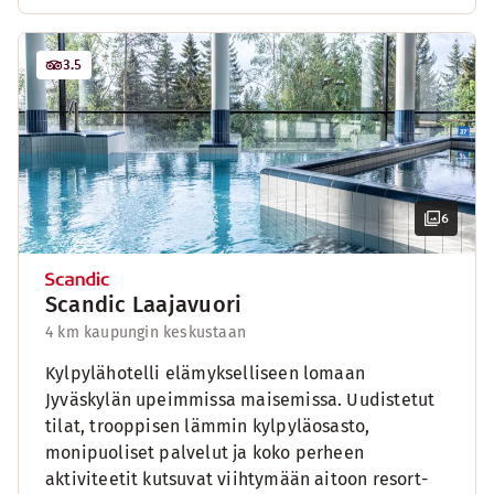
3.5
6
Scandic Laajavuori
4 km kaupungin keskustaan
Kylpylähotelli elämykselliseen lomaan
Jyväskylän upeimmissa maisemissa. Uudistetut
tilat, trooppisen lämmin kylpyläosasto,
monipuoliset palvelut ja koko perheen
aktiviteetit kutsuvat viihtymään aitoon resort-