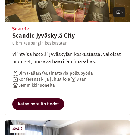
6
Scandic Jyväskylä City
0 km kaupungin keskustaan
Viihtyisä hotelli Jyväskylän keskustassa. Valoisat
huoneet, mukava baari ja uima-allas.
Uima-allas
Lainattavia polkupyöriä
Konferenssi- ja juhlatiloja
Baari
Lemmikkihuoneita
Katso hotellin tiedot
4.2