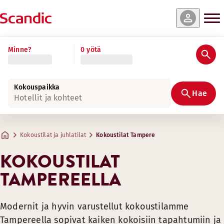
Minne?
0 yötä
Kokouspaikka
Hae
Hotellit ja kohteet
Kokoustilat ja juhlatilat
Kokoustilat Tampere
KOKOUSTILAT
TAMPEREELLA
Modernit ja hyvin varustellut kokoustilamme
Tampereella sopivat kaiken kokoisiin tapahtumiin ja