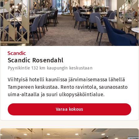
Scandic Rosendahl
Pyynikintie 13
2 km kaupungin keskustaan
Viihtyisä hotelli kauniissa järvimaisemassa lähellä
Tampereen keskustaa. Rento ravintola, saunaosasto
uima-altaalla ja suuri ulkopysäköintialue.
Varaa kokous