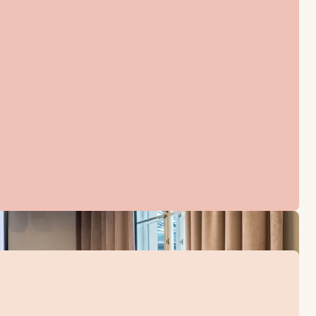
ja ja virkistäviä juomia.