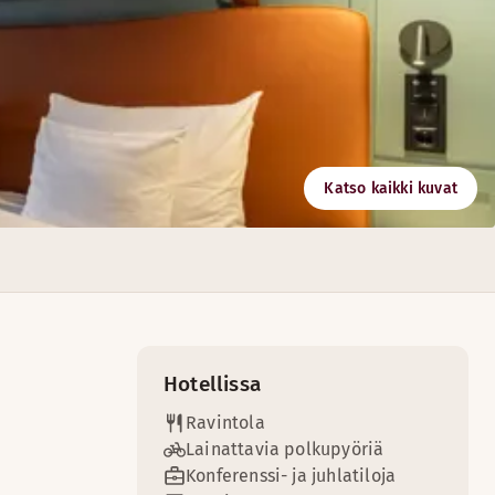
Katso kaikki kuvat
 puoleen päivään asti.
vitsemasi ikimuistoisen tilaisuuden järjestämiseen, Helsing
Hotellissa
Ravintola
Lainattavia polkupyöriä
Konferenssi- ja juhlatiloja