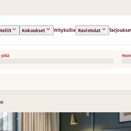
Yrityksille
Tarjoukse
tellit
Kokoukset
Ravintolat
 yötä
Huon
ki