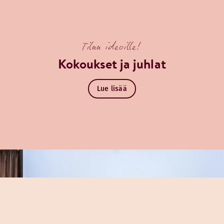
Tilaa ideoille!
sä keidas rentoutumiseen, joka tarjoaa tyylikkäitä cocktaile
Kokoukset ja juhlat
Lue lisää