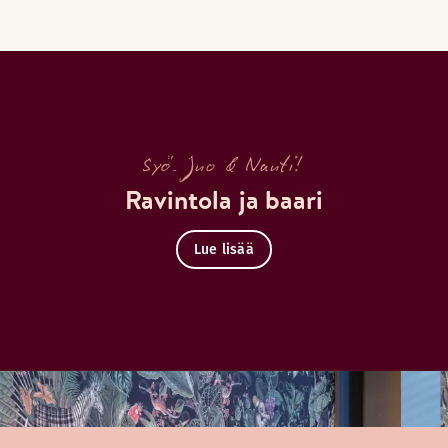
Varaa pöytä
Tutustu Brasserie Grand
Syö. Juo & Nauti!
Ravintola ja baari
Lue lisää