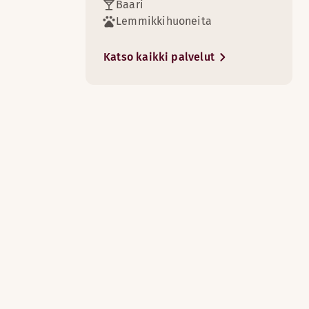
Baari
Lemmikkihuoneita
Katso kaikki palvelut
16
vat elämyksellisen majoituksen.
in otteen ja laadukkaat raaka-aineet ajattomilla mauilla.