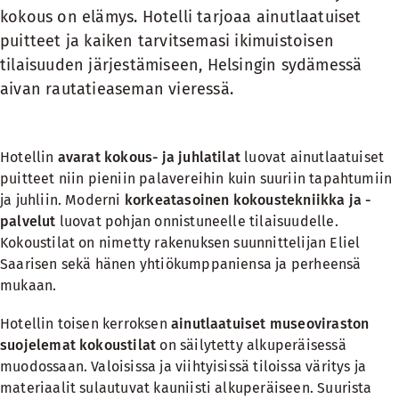
kokous on elämys. Hotelli tarjoaa ainutlaatuiset
puitteet ja kaiken tarvitsemasi ikimuistoisen
tilaisuuden järjestämiseen, Helsingin sydämessä
aivan rautatieaseman vieressä.
Hotellin
avarat kokous- ja juhlatilat
luovat ainutlaatuiset
puitteet niin pieniin palavereihin kuin suuriin tapahtumiin
ja juhliin. Moderni
korkeatasoinen kokoustekniikka ja -
palvelut
luovat pohjan onnistuneelle tilaisuudelle.
Kokoustilat on nimetty rakenuksen suunnittelijan Eliel
Saarisen sekä hänen yhtiökumppaniensa ja perheensä
mukaan.
Hotellin toisen kerroksen
ainutlaatuiset museoviraston
suojelemat kokoustilat
on säilytetty alkuperäisessä
muodossaan. Valoisissa ja viihtyisissä tiloissa väritys ja
materiaalit sulautuvat kauniisti alkuperäiseen. Suurista