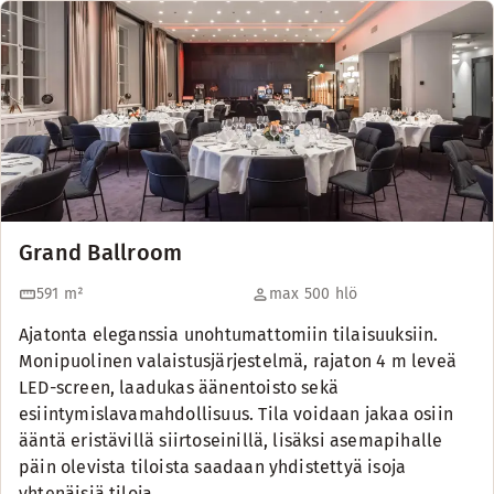
Grand Ballroom
591
m²
max 500 hlö
Ajatonta eleganssia unohtumattomiin tilaisuuksiin.
Monipuolinen valaistusjärjestelmä, rajaton 4 m leveä
LED-screen, laadukas äänentoisto sekä
esiintymislavamahdollisuus. Tila voidaan jakaa osiin
ääntä eristävillä siirtoseinillä, lisäksi asemapihalle
päin olevista tiloista saadaan yhdistettyä isoja
yhtenäisiä tiloja.