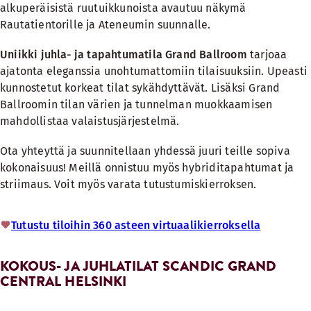
alkuperäisistä ruutuikkunoista avautuu näkymä
Rautatientorille ja Ateneumin suunnalle.
Uniikki juhla- ja tapahtumatila Grand Ballroom
tarjoaa
ajatonta eleganssia unohtumattomiin tilaisuuksiin. Upeasti
kunnostetut korkeat tilat sykähdyttävät. Lisäksi Grand
Ballroomin tilan värien ja tunnelman muokkaamisen
mahdollistaa valaistusjärjestelmä.
Ota yhteyttä ja suunnitellaan yhdessä juuri teille sopiva
kokonaisuus! Meillä onnistuu myös
hybriditapahtumat ja
striimaus
. Voit myös varata
tutustumiskierroksen
.
Tutustu tiloihin 360 asteen virtuaalikierroksella
KOKOUS- JA JUHLATILAT SCANDIC GRAND
CENTRAL HELSINKI