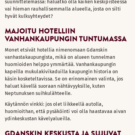
suunnittelemassa: haluatko olla kaiken keskipisteessä
vai hieman rauhallisemmalla alueella, josta on silti
hyvät kulkuyhteydet?
MAJOITU HOTELLIIN
VANHANKAUPUNGIN TUNTUMASSA
Monet etsivät hotellia nimenomaan Gdanskin
vanhastakaupungista, mikä on alueen tunnelman
huomioiden helppo ymmärtää. Vanhankaupungin
kapeilla mukulakivikaduilla kaupungin historia on
käsin kosketeltavissa. Se on erinomainen valinta, jos
haluat kävellä suoraan nähtävyyksille, kuten
Neptunuksen suihkulähteelle.
Käytännön vinkki: jos olet liikkeellä autolla,
huomioithan, että pysäköinti voi olla haastavaa aivan
ydinkeskustan kävelyalueilla.
GDANSKIN KESKUSTA JA SUJUVAT