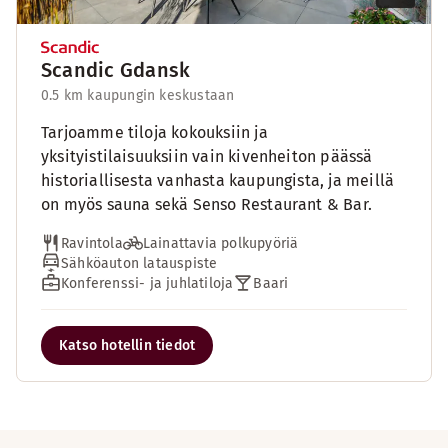
Scandic Gdansk
0.5 km kaupungin keskustaan
Tarjoamme tiloja kokouksiin ja
yksityistilaisuuksiin vain kivenheiton päässä
historiallisesta vanhasta kaupungista, ja meillä
on myös sauna sekä Senso Restaurant & Bar.
Ravintola
Lainattavia polkupyöriä
Sähköauton latauspiste
Konferenssi- ja juhlatiloja
Baari
Katso hotellin tiedot