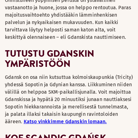
Onnistuneen yöpymisen perusta on ystävällinen
vastaanotto ja huone, jossa on helppo rentoutua. Paras
majoitusvaihtoehto yhdistääkin lämminhenkisen
palvelun ja nykyaikaisen mukavuuden. Kun kaikki
tarvittava löytyy helposti saman katon alta, voit
keskittyä olennaiseen – eli Gdanskista nauttimiseen.
TUTUSTU GDANSKIN
YMPÄRISTÖÖN
Gdansk on osa niin kutsuttua kolmoiskaupunkia (Tricity)
yhdessä Sopotin ja Gdynian kanssa. Liikkuminen niiden
välillä on helppoa SKM-paikallisjunalla. Voit majoittua
Gdanskissa ja hypätä 20 minuutiksi junaan nauttiaksesi
Sopotin hiekkarannoista ja merellisestä tunnelmasta,
ja palata illaksi takaisin kaupungin ravintoloiden
ääreen.
Katso vinkkimme Gdanskin lomaan.
KOE SCANDIC GDAŃSK