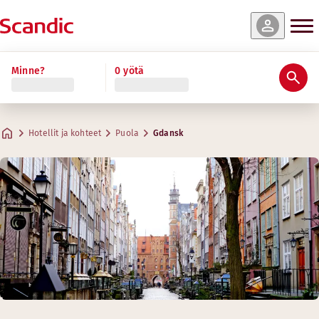
Minne?
0 yötä
Hotellit ja kohteet
Puola
Gdansk