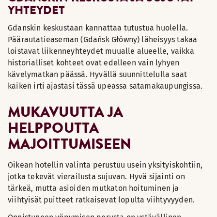
YHTEYDET
Gdanskin keskustaan kannattaa tutustua huolella.
Päärautatieaseman (Gdańsk Główny) läheisyys takaa
loistavat liikenneyhteydet muualle alueelle, vaikka
historialliset kohteet ovat edelleen vain lyhyen
kävelymatkan päässä. Hyvällä suunnittelulla saat
kaiken irti ajastasi tässä upeassa satamakaupungissa.
MUKAVUUTTA JA
HELPPOUTTA
MAJOITTUMISEEN
Oikean hotellin valinta perustuu usein yksityiskohtiin,
jotka tekevät vierailusta sujuvan. Hyvä sijainti on
tärkeä, mutta asioiden mutkaton hoituminen ja
viihtyisät puitteet ratkaisevat lopulta viihtyvyyden.