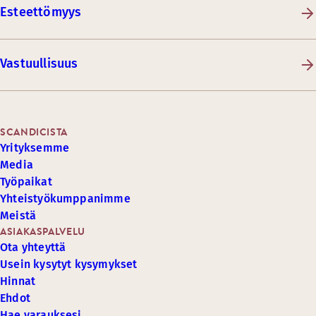
Esteettömyys
Vastuullisuus
SCANDICISTA
Yrityksemme
Media
Työpaikat
Yhteistyökumppanimme
Meistä
ASIAKASPALVELU
Ota yhteyttä
Usein kysytyt kysymykset
Hinnat
Ehdot
Hae varauksesi