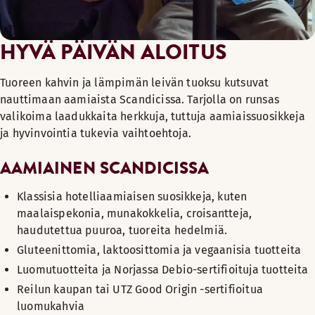
vegaaninen leipävalikoima; luomuleipiä, siemenleipää 
kikherne- ja maissikakkuja
HYVÄ PÄIVÄN ALOITUS
kevytlevitettä ja cashewlevitettä
vegaanijuustoa
Tuoreen kahvin ja lämpimän leivän tuoksu kutsuvat
hilloja, marmeladia ja vaahterasiirappia
nauttimaan aamiaista Scandicissa. Tarjolla on runsas
erilaisia aamiaishiutaleita ja mysliä
valikoima laadukkaita herkkuja, tuttuja aamiaissuosikkeja
marjakeittoa ja -shottia
ja hyvinvointia tukevia vaihtoehtoja.
vegaanisia jogurtteja
AAMIAINEN SCANDICISSA
hummusta ja papuja
Tavoitteemme on nostaa kasvipohjaisten ruokien osuus 60 pr
Klassisia hotelliaamiaisen suosikkeja, kuten
maalaispekonia, munakokkelia, croisantteja,
haudutettua puuroa, tuoreita hedelmiä.
Gluteenittomia, laktoosittomia ja vegaanisia tuotteita
Luomutuotteita ja Norjassa Debio-sertifioituja tuotteita
Reilun kaupan tai UTZ Good Origin -sertifioitua
luomukahvia