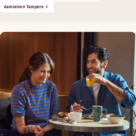
Steel cut eli leikattu kaura saadaan aikaan leikkaamalla kok
Aamiainen Tampere
100 % kasvipohjaista
TUOREPUUROLLA ENERGINEN ALKU PÄ
Kun haluat nopean energiaboostin aamuun, ravitseva kookos-k
100 % kasvipohjaista
PROTEIINIA KASVIKSISTA
Kasvipohjaiset falafelit ja hernedippi antavat terveellisen s
100 % kasvipohjaista
KOKOA TÄYSIN KASVIPOHJAINEN AAM
Halutessasi voit koota meillä kokonaan kasvipohjaisen aamia
monipuolinen vihannes- ja hedelmävalikoima sekä marj