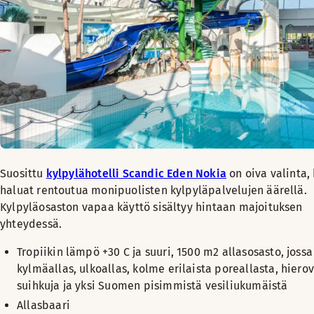
Suosittu
kylpylähotelli Scandic Eden Nokia
on oiva valinta,
haluat rentoutua monipuolisten kylpyläpalvelujen äärellä.
Kylpyläosaston vapaa käyttö sisältyy hintaan majoituksen
yhteydessä
.
Tropiikin lämpö +30 C ja suuri, 1500 m2 allasosasto, joss
kylmäallas, ulkoallas, kolme erilaista poreallasta, hierov
suihkuja ja yksi Suomen pisimmistä vesiliukumäistä
Allasbaari