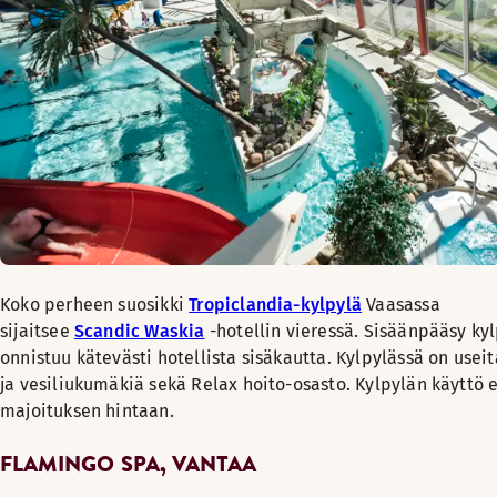
Koko perheen suosikki
Tropiclandia-kylpylä
Vaasassa
sijaitsee
Scandic Waskia
-hotellin vieressä. Sisäänpääsy ky
onnistuu kätevästi hotellista sisäkautta. Kylpylässä on useit
ja vesiliukumäkiä sekä Relax hoito-osasto. Kylpylän käyttö ei
majoituksen hintaan.
FLAMINGO SPA, VANTAA