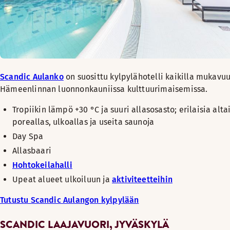
Scandic Aulanko
on suosittu kylpylähotelli kaikilla mukavuu
Hämeenlinnan luonnonkauniissa kulttuurimaisemissa.
Tropiikin lämpö +30 °C ja suuri allasosasto; erilaisia altai
poreallas, ulkoallas ja useita saunoja
Day Spa
Allasbaari
Hohtokeilahalli
Upeat alueet ulkoiluun ja
aktiviteetteihin
Tutustu Scandic Aulangon kylpylään
SCANDIC LAAJAVUORI, JYVÄSKYLÄ