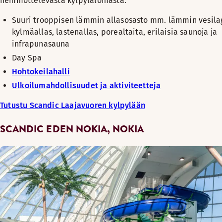
hemmottelevasta kylpylälomasta.
Suuri trooppisen lämmin allasosasto mm. lämmin vesila
kylmäallas, lastenallas, porealtaita, erilaisia saunoja ja
infrapunasauna
Day Spa
Hohtokeilahalli
Ulkoilumahdollisuudet ja aktiviteetteja
Tutustu Scandic Laajavuoren kylpylään
SCANDIC EDEN NOKIA, NOKIA