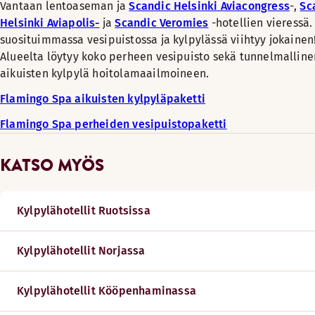
Vantaan lentoaseman ja
Scandic Helsinki Aviacongress
-,
Sc
Helsinki Aviapolis-
ja
Scandic Veromies
-hotellien vieressä
suosituimmassa vesipuistossa ja kylpylässä viihtyy jokainen
Alueelta löytyy koko perheen vesipuisto sekä tunnelmalline
aikuisten kylpylä hoitolamaailmoineen.
Flamingo Spa aikuisten kylpyläpaketti
Flamingo Spa perheiden vesipuistopaketti
KATSO MYÖS
Kylpylähotellit Ruotsissa
Kylpylähotellit Norjassa
Kylpylähotellit Kööpenhaminassa