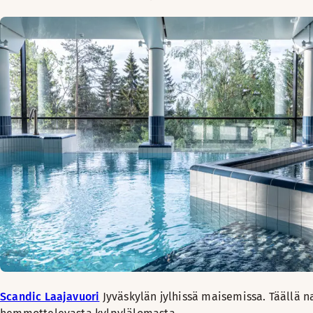
Scandic Laajavuori
Jyväskylän jylhissä maisemissa. Täällä n