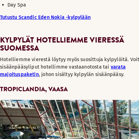
Day Spa
Tutustu Scandic Eden Nokia -kylpylään
KYLPYLÄT HOTELLIEMME VIERESSÄ
SUOMESSA
Hotelliemme vierestä löytyy myös suosittuja kylpylöitä. Voi
sisäänpääsyliput hotellimme vastaanotosta tai
varata
majoituspaketin
, johon sisältyy kylpylän sisäänpääsy.
TROPICLANDIA, VAASA