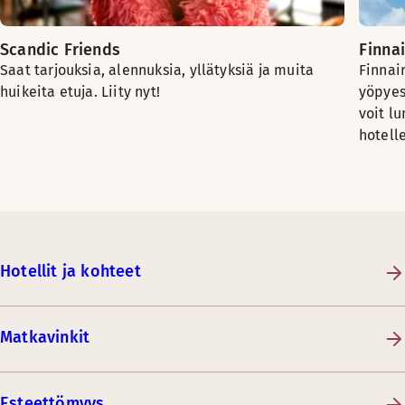
Scandic Friends
Finna
Saat tarjouksia, alennuksia, yllätyksiä ja muita
Finnai
huikeita etuja. Liity nyt!
yöpyes
voit l
hotelle
Hotellit ja kohteet
Matkavinkit
Esteettömyys