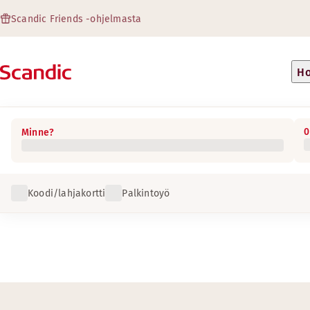
Scandic Friends -ohjelmasta
Ho
0
Minne?
Koodi/lahjakortti
Palkintoyö