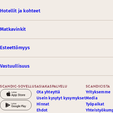
Hotellit ja kohteet
Matkavinkit
Esteettömyys
Vastuullisuus
SCANDIC-SOVELLUS
ASIAKASPALVELU
SCANDICISTA
Ota yhteyttä
Yrityksemme
Usein kysytyt kysymykset
Media
Hinnat
Työpaikat
Ehdot
Yhteistyöku