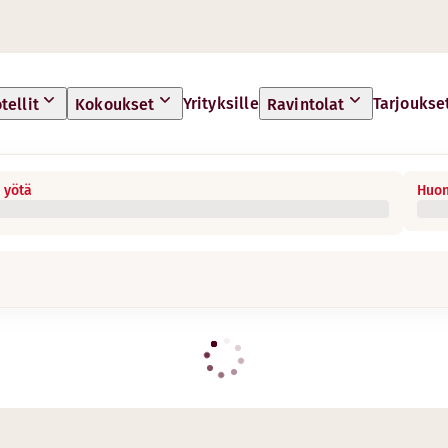
Yrityksille
Tarjoukse
tellit
Kokoukset
Ravintolat
 yötä
Huon