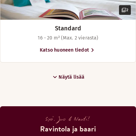
2
Menut
Standard
menu SWE
16 - 20 m² (Max. 2 vierasta)
Varaa pöytä
Katso huoneen tiedot
Näytä lisää
Syö. Juo & Nauti!
Ravintola ja baari