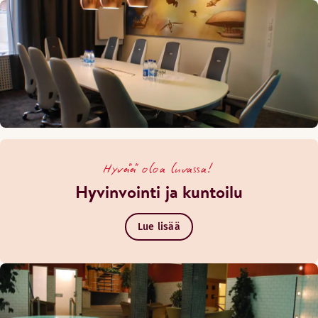
Hyvää oloa luvassa!
Hyvinvointi ja kuntoilu
Lue lisää