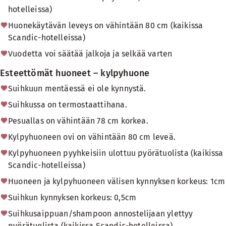
hotelleissa)
Huonekäytävän leveys on vähintään 80 cm (kaikissa
Scandic-hotelleissa)
Vuodetta voi säätää jalkoja ja selkää varten
Esteettömät huoneet – kylpyhuone
Suihkuun mentäessä ei ole kynnystä.
Suihkussa on termostaattihana.
Pesuallas on vähintään 78 cm korkea.
Kylpyhuoneen ovi on vähintään 80 cm leveä.
Kylpyhuoneen pyyhkeisiin ulottuu pyörätuolista (kaikissa
Scandic-hotelleissa)
Huoneen ja kylpyhuoneen välisen kynnyksen korkeus: 1cm
Suihkun kynnyksen korkeus: 0,5cm
Suihkusaippuan/shampoon annostelijaan ylettyy
pyörätuolista (kaikissa Scandic-hotelleissa)