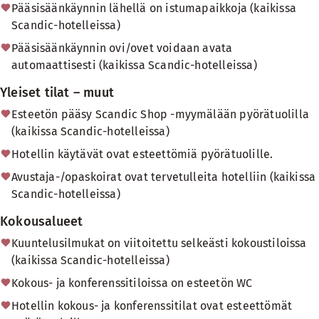
Pääsisäänkäynnin lähellä on istumapaikkoja (kaikissa
Scandic-hotelleissa)
Pääsisäänkäynnin ovi/ovet voidaan avata
automaattisesti (kaikissa Scandic-hotelleissa)
Yleiset tilat – muut
Esteetön pääsy Scandic Shop -myymälään pyörätuolilla
(kaikissa Scandic-hotelleissa)
Hotellin käytävät ovat esteettömiä pyörätuolille.
Avustaja-/opaskoirat ovat tervetulleita hotelliin (kaikissa
Scandic-hotelleissa)
Kokousalueet
Kuuntelusilmukat on viitoitettu selkeästi kokoustiloissa
(kaikissa Scandic-hotelleissa)
Kokous- ja konferenssitiloissa on esteetön WC
Hotellin kokous- ja konferenssitilat ovat esteettömät