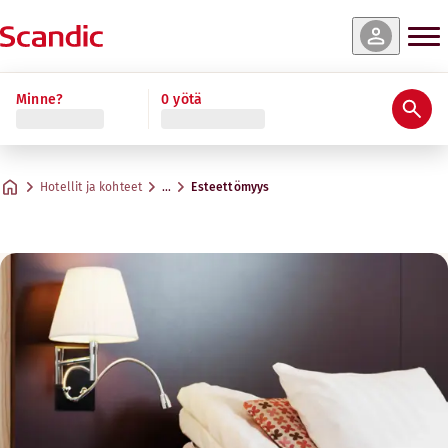
Minne?
0 yötä
Hotellit ja kohteet
…
Esteettömyys