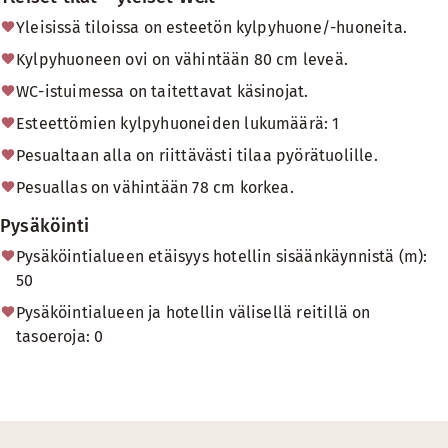
Yleisissä tiloissa on esteetön kylpyhuone/-huoneita.
Kylpyhuoneen ovi on vähintään 80 cm leveä.
WC-istuimessa on taitettavat käsinojat.
Esteettömien kylpyhuoneiden lukumäärä: 1
Pesualtaan alla on riittävästi tilaa pyörätuolille.
Pesuallas on vähintään 78 cm korkea.
Pysäköinti
Pysäköintialueen etäisyys hotellin sisäänkäynnistä (m):
50
Pysäköintialueen ja hotellin välisellä reitillä on
tasoeroja: 0