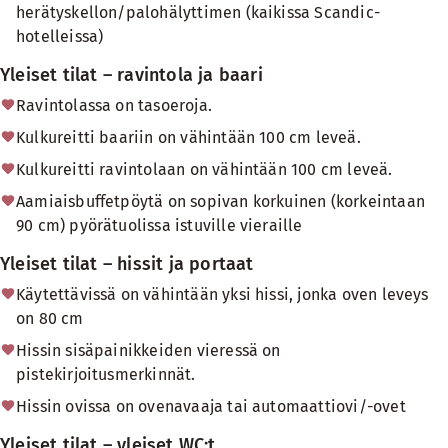
herätyskellon/palohälyttimen (kaikissa Scandic-
hotelleissa)
Yleiset tilat – ravintola ja baari
Ravintolassa on tasoeroja.
Kulkureitti baariin on vähintään 100 cm leveä.
Kulkureitti ravintolaan on vähintään 100 cm leveä.
Aamiaisbuffetpöytä on sopivan korkuinen (korkeintaan
90 cm) pyörätuolissa istuville vieraille
Yleiset tilat – hissit ja portaat
Käytettävissä on vähintään yksi hissi, jonka oven leveys
on 80 cm
Hissin sisäpainikkeiden vieressä on
pistekirjoitusmerkinnät.
Hissin ovissa on ovenavaaja tai automaattiovi/-ovet
Yleiset tilat – yleiset WC:t