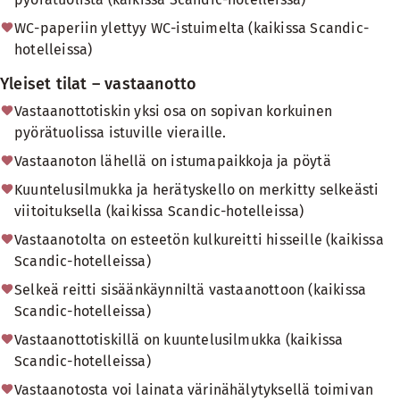
WC-paperiin ylettyy WC-istuimelta (kaikissa Scandic-
hotelleissa)
Yleiset tilat – vastaanotto
Vastaanottotiskin yksi osa on sopivan korkuinen
pyörätuolissa istuville vieraille.
Vastaanoton lähellä on istumapaikkoja ja pöytä
Kuuntelusilmukka ja herätyskello on merkitty selkeästi
viitoituksella (kaikissa Scandic-hotelleissa)
Vastaanotolta on esteetön kulkureitti hisseille (kaikissa
Scandic-hotelleissa)
Selkeä reitti sisäänkäynniltä vastaanottoon (kaikissa
Scandic-hotelleissa)
Vastaanottotiskillä on kuuntelusilmukka (kaikissa
Scandic-hotelleissa)
Vastaanotosta voi lainata värinähälytyksellä toimivan