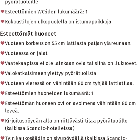
pyörätuoleille
Esteettömien WC:iden lukumäärä: 1
Kokoustilojen ulkopuolella on istumapaikkoja
Esteettömät huoneet
Vuoteen korkeus on 55 cm lattiasta patjan yläreunaan.
Vuoteessa on jalat
Vaatekaapissa ei ole lainkaan ovia tai siinä on liukuovet.
Valokatkaisimeen ylettyy pyörätuolista
Vuoteen vieressä on vähintään 80 cm tyhjää lattiatilaa.
Esteettömien huoneiden lukumäärä: 1
Esteettömän huoneen ovi on avoimena vähintään 80 cm
leveä.
Kirjoituspöydän alla on riittävästi tilaa pyörätuolille
(kaikissa Scandic-hotelleissa)
TV:n kaukosäädin on sivupöydällä (kaikissa Scandic-