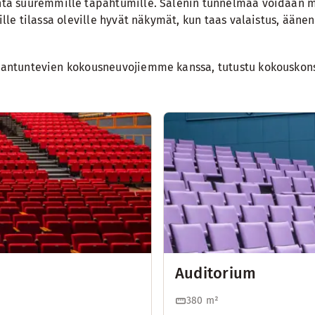
inta suuremmille tapahtumille. Salenin tunnelmaa voidaan mu
kille tilassa oleville hyvät näkymät, kun taas valaistus, ään
 asiantuntevien kokousneuvojiemme kanssa,
tutustu kokousko
Auditorium
380
m²