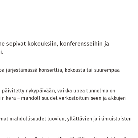
e sopivat kokouksiin, konferensseihin ja
i.
pa järjestämässä konserttia, kokousta tai suurempaa
n päivitetty nykypäivään, vaikka upea tunnelma on
viinin kera – mahdollisuudet verkostoitumiseen ja akkujen
omat mahdollisuudet luovien, yllättävien ja ikimuistoisten