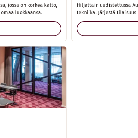
ssa, jossa on korkea katto,
Hiljattain uudistettussa 
an omaa luokkaansa.
tekniika. Järjestä tilaisuu