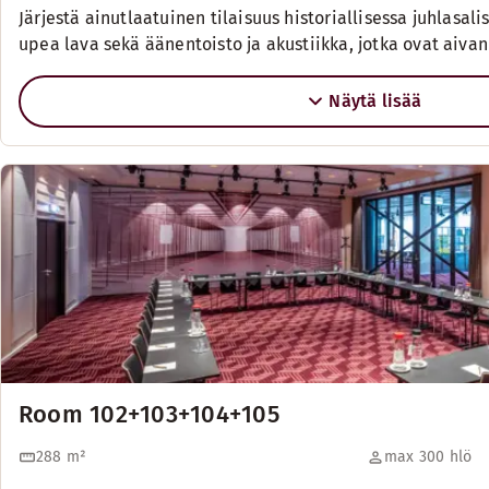
Järjestä ainutlaatuinen tilaisuus historiallisessa juhlasali
upea lava sekä äänentoisto ja akustiikka, jotka ovat aiv
Näytä lisää
Room 102+103+104+105
288
m²
max 300 hlö