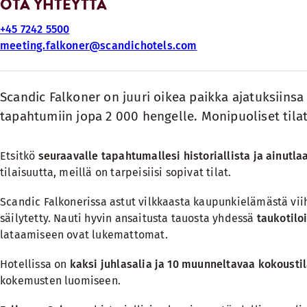
OTA YHTEYTTÄ
+45 7242 5500
meeting.falkoner@scandichotels.com
Scandic Falkoner on juuri oikea paikka ajatuksiins
tapahtumiin jopa 2 000 hengelle. Monipuoliset tilat 
Etsitkö
seuraavalle tapahtumallesi historiallista ja ainutlaa
tilaisuutta, meillä on tarpeisiisi sopivat tilat.
Scandic Falkonerissa astut vilkkaasta kaupunkielämästä vii
säilytetty. Nauti hyvin ansaitusta tauosta yhdessä
taukotil
lataamiseen ovat lukemattomat.
Hotellissa on
kaksi juhlasalia ja 10 muunneltavaa kokousti
kokemusten luomiseen.