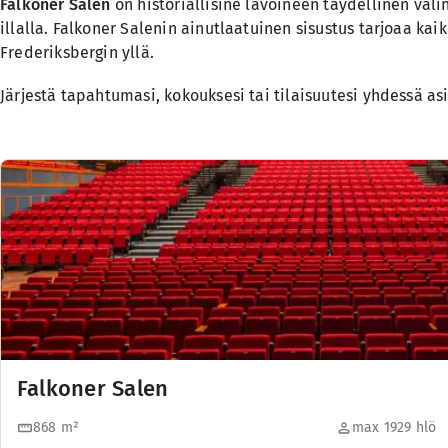
Falkoner Salen
on historiallisine lavoineen täydellinen val
illalla. Falkoner Salenin ainutlaatuinen sisustus tarjoaa kai
Frederiksbergin yllä.
Järjestä tapahtumasi, kokouksesi tai tilaisuutesi yhdessä
Falkoner Salen
868
m²
max 1929 hlö