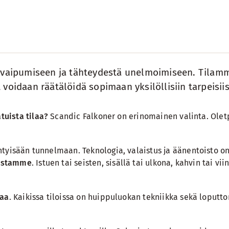
a vaipumiseen ja tähteydestä unelmoimiseen. Tilamm
voidaan räätälöidä sopimaan yksilöllisiin tarpeisiis
tuista tilaa?
Scandic Falkoner on erinomainen valinta. Olet
htyisään tunnelmaan. Teknologia, valaistus ja äänentoisto o
oistamme
. Istuen tai seisten, sisällä tai ulkona, kahvin tai 
laa
. Kaikissa tiloissa on huippuluokan tekniikka sekä loputt