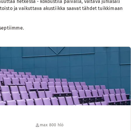
uttaa hetkessä - kokoustila päivällä, valtava juhlasali
entoisto ja vaikuttava akustiikka saavat tähdet tuikkimaan
nseptiimme
.
max 800 hlö