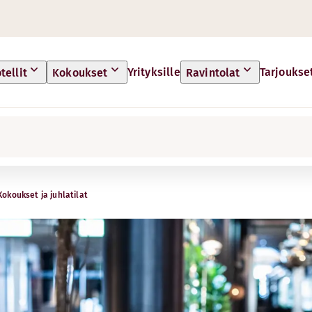
Yrityksille
Tarjoukse
tellit
Kokoukset
Ravintolat
Kokoukset ja juhlatilat