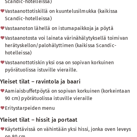
Scandic-hotelleissa)
Vastaanottotiskillä on kuuntelusilmukka (kaikissa
Scandic-hotelleissa)
Vastaanoton lähellä on istumapaikkoja ja pöytä
Vastaanotosta voi lainata värinähälytyksellä toimivan
herätyskellon/palohälyttimen (kaikissa Scandic-
hotelleissa)
Vastaanottotiskin yksi osa on sopivan korkuinen
pyörätuolissa istuville vieraille.
Yleiset tilat – ravintola ja baari
Aamiaisbuffetpöytä on sopivan korkuinen (korkeintaan
90 cm) pyörätuolissa istuville vieraille
Eritystarpeiden menu
Yleiset tilat – hissit ja portaat
Käytettävissä on vähintään yksi hissi, jonka oven leveys
on 80 cm