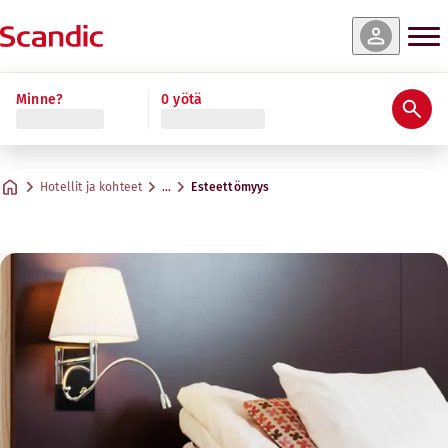
Minne?
0 yötä
Hotellit ja kohteet
…
Esteettömyys