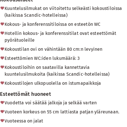
Kuuntelusilmukat on viitoitettu selkeästi kokoustiloissa
(kaikissa Scandic-hotelleissa)
Kokous- ja konferenssitiloissa on esteetön WC
Hotellin kokous- ja konferenssitilat ovat esteettömät
pyörätuoleille
Kokoustilan ovi on vähintään 80 cm:n levyinen
Esteettömien WC:iden lukumäärä: 3
Kokoustiloihin on saatavilla kannettavia
kuuntelusilmukoita (kaikissa Scandic-hotelleissa)
Kokoustilojen ulkopuolella on istumapaikkoja
Esteettömät huoneet
Vuodetta voi säätää jalkoja ja selkää varten
Vuoteen korkeus on 55 cm lattiasta patjan yläreunaan.
Vuoteessa on jalat