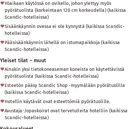
Yöaikaan käytössä on ovikello, johon ylettyy myös
pyörätuolista (korkeintaan 120 cm korkeudella) (kaikissa
Scandic-hotelleissa)
Sisäänkäynnin ovessa ei ole kynnystä (kaikissa Scandic-
hotelleissa)
Pääsisäänkäynnin lähellä on istumapaikkoja (kaikissa
Scandic-hotelleissa)
Yleiset tilat – muut
Ainakin yksi tietokoneaseman koneista on käytettävissä
pyörätuolista (kaikissa Scandic-hotelleissa)
Esteetön pääsy Scandic Shop -myymälään pyörätuolilla
(kaikissa Scandic-hotelleissa)
Hotellin käytävät ovat esteettömiä pyörätuolille.
Avustaja-/opaskoirat ovat tervetulleita hotelliin (kaikissa
Scandic-hotelleissa)
Kokousalueet