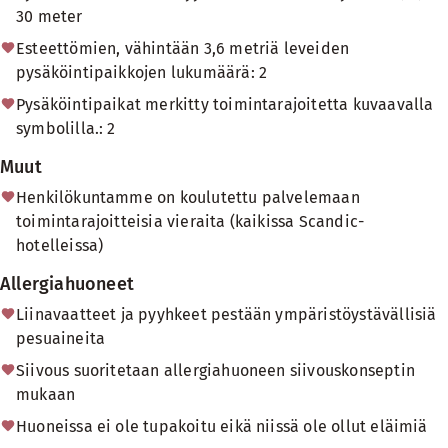
30 meter
Esteettömien, vähintään 3,6 metriä leveiden
pysäköintipaikkojen lukumäärä: 2
Pysäköintipaikat merkitty toimintarajoitetta kuvaavalla
symbolilla.: 2
Muut
Henkilökuntamme on koulutettu palvelemaan
toimintarajoitteisia vieraita (kaikissa Scandic-
hotelleissa)
Allergiahuoneet
Liinavaatteet ja pyyhkeet pestään ympäristöystävällisiä
pesuaineita
Siivous suoritetaan allergiahuoneen siivouskonseptin
mukaan
Huoneissa ei ole tupakoitu eikä niissä ole ollut eläimiä