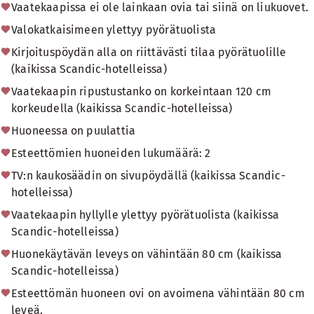
Vaatekaapissa ei ole lainkaan ovia tai siinä on liukuovet.
Valokatkaisimeen ylettyy pyörätuolista
Kirjoituspöydän alla on riittävästi tilaa pyörätuolille
(kaikissa Scandic-hotelleissa)
Vaatekaapin ripustustanko on korkeintaan 120 cm
korkeudella (kaikissa Scandic-hotelleissa)
Huoneessa on puulattia
Esteettömien huoneiden lukumäärä: 2
TV:n kaukosäädin on sivupöydällä (kaikissa Scandic-
hotelleissa)
Vaatekaapin hyllylle ylettyy pyörätuolista (kaikissa
Scandic-hotelleissa)
Huonekäytävän leveys on vähintään 80 cm (kaikissa
Scandic-hotelleissa)
Esteettömän huoneen ovi on avoimena vähintään 80 cm
leveä.