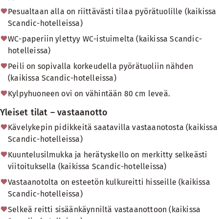
Pesualtaan alla on riittävästi tilaa pyörätuolille (kaikissa
Scandic-hotelleissa)
WC-paperiin ylettyy WC-istuimelta (kaikissa Scandic-
hotelleissa)
Peili on sopivalla korkeudella pyörätuoliin nähden
(kaikissa Scandic-hotelleissa)
Kylpyhuoneen ovi on vähintään 80 cm leveä.
Yleiset tilat – vastaanotto
Kävelykepin pidikkeitä saatavilla vastaanotosta (kaikissa
Scandic-hotelleissa)
Kuuntelusilmukka ja herätyskello on merkitty selkeästi
viitoituksella (kaikissa Scandic-hotelleissa)
Vastaanotolta on esteetön kulkureitti hisseille (kaikissa
Scandic-hotelleissa)
Selkeä reitti sisäänkäynniltä vastaanottoon (kaikissa