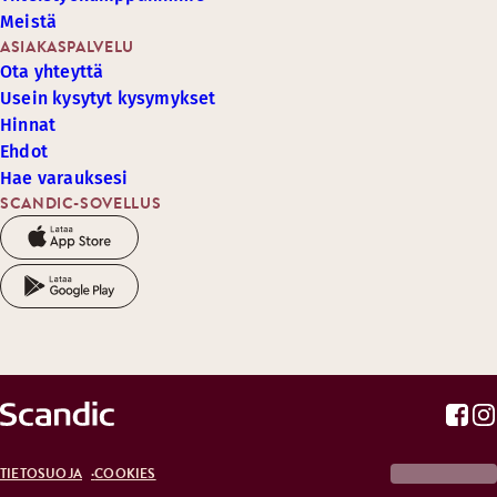
Meistä
ASIAKASPALVELU
Ota yhteyttä
Usein kysytyt kysymykset
Hinnat
Ehdot
Hae varauksesi
SCANDIC-SOVELLUS
TIETOSUOJA
COOKIES