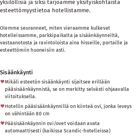
yksilöllisiä ja siksi tarjoamme yksityiskohtaista
esteettömyystietoa hotellistamme.
Olemme seuranneet, miten vieraamme kulkevat
hotelleissamme, parkkipaikalta ja sisäänkäynneiltä,
vastaanotosta ja ravintoloista aina hisseille, portaille ja
esteettömiin huoneisiin asti.
Sisäänkäynti
Mikäli esteetön sisäänkäynti sijaitsee erillään
pääsisäänkäynnistä, se on merkitty selvästi ohjaavalla
viitoituksella.
Hotellin pääsisäänkäynnillä on kiinteä ovi, jonka leveys
on vähintään 80 cm
Pääsisäänkäynnin ovi/ovet voidaan avata
automaattisesti (kaikissa Scandic-hotelleissa)