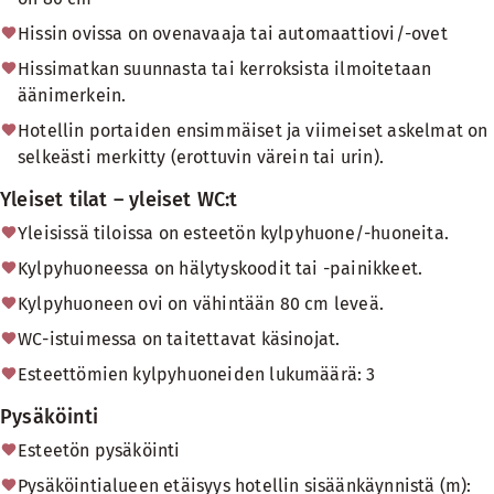
Hissin ovissa on ovenavaaja tai automaattiovi/-ovet
Hissimatkan suunnasta tai kerroksista ilmoitetaan
äänimerkein.
Hotellin portaiden ensimmäiset ja viimeiset askelmat on
selkeästi merkitty (erottuvin värein tai urin).
Yleiset tilat – yleiset WC:t
Yleisissä tiloissa on esteetön kylpyhuone/-huoneita.
Kylpyhuoneessa on hälytyskoodit tai -painikkeet.
Kylpyhuoneen ovi on vähintään 80 cm leveä.
WC-istuimessa on taitettavat käsinojat.
Esteettömien kylpyhuoneiden lukumäärä: 3
Pysäköinti
Esteetön pysäköinti
Pysäköintialueen etäisyys hotellin sisäänkäynnistä (m):