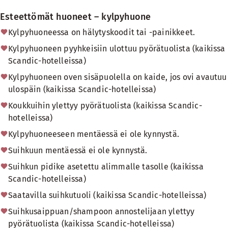
Esteettömät huoneet – kylpyhuone
Kylpyhuoneessa on hälytyskoodit tai -painikkeet.
Kylpyhuoneen pyyhkeisiin ulottuu pyörätuolista (kaikissa
Scandic-hotelleissa)
Kylpyhuoneen oven sisäpuolella on kaide, jos ovi avautuu
ulospäin (kaikissa Scandic-hotelleissa)
Koukkuihin ylettyy pyörätuolista (kaikissa Scandic-
hotelleissa)
Kylpyhuoneeseen mentäessä ei ole kynnystä.
Suihkuun mentäessä ei ole kynnystä.
Suihkun pidike asetettu alimmalle tasolle (kaikissa
Scandic-hotelleissa)
Saatavilla suihkutuoli (kaikissa Scandic-hotelleissa)
Suihkusaippuan/shampoon annostelijaan ylettyy
pyörätuolista (kaikissa Scandic-hotelleissa)