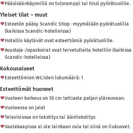
Pääsisäänkäynnillä on tuloramppi tai hissi pyörätuolille.
Yleiset tilat – muut
Esteetön pääsy Scandic Shop -myymälään pyörätuolilla
(kaikissa Scandic-hotelleissa)
Hotellin käytävät ovat esteettömiä pyörätuolille.
Avustaja-/opaskoirat ovat tervetulleita hotelliin (kaikissa
Scandic-hotelleissa)
Kokousalueet
Esteettömien WC:iden lukumäärä: 1
Esteettömät huoneet
Vuoteen korkeus on 55 cm lattiasta patjan yläreunaan.
Vuoteessa on jalat
Televisiossa on tekstitys tai äänitekstitys
Vaatekaapissa ei ole lainkaan ovia tai siinä on liukuovet.