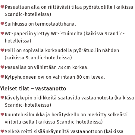
Pesualtaan alla on riittävästi tilaa pyörätuolille (kaikissa
Scandic-hotelleissa)
Suihkussa on termostaattihana.
WC-paperiin ylettyy WC-istuimelta (kaikissa Scandic-
hotelleissa)
Peili on sopivalla korkeudella pyörätuoliin nähden
(kaikissa Scandic-hotelleissa)
Pesuallas on vähintään 78 cm korkea.
Kylpyhuoneen ovi on vähintään 80 cm leveä.
Yleiset tilat – vastaanotto
Kävelykepin pidikkeitä saatavilla vastaanotosta (kaikissa
Scandic-hotelleissa)
Kuuntelusilmukka ja herätyskello on merkitty selkeästi
viitoituksella (kaikissa Scandic-hotelleissa)
Selkeä reitti sisäänkäynniltä vastaanottoon (kaikissa