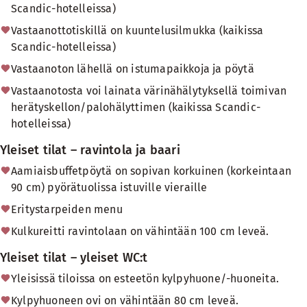
Scandic-hotelleissa)
Vastaanottotiskillä on kuuntelusilmukka (kaikissa
Scandic-hotelleissa)
Vastaanoton lähellä on istumapaikkoja ja pöytä
Vastaanotosta voi lainata värinähälytyksellä toimivan
herätyskellon/palohälyttimen (kaikissa Scandic-
hotelleissa)
Yleiset tilat – ravintola ja baari
Aamiaisbuffetpöytä on sopivan korkuinen (korkeintaan
90 cm) pyörätuolissa istuville vieraille
Eritystarpeiden menu
Kulkureitti ravintolaan on vähintään 100 cm leveä.
Yleiset tilat – yleiset WC:t
Yleisissä tiloissa on esteetön kylpyhuone/-huoneita.
Kylpyhuoneen ovi on vähintään 80 cm leveä.