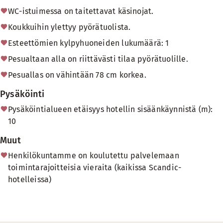
WC-istuimessa on taitettavat käsinojat.
Koukkuihin ylettyy pyörätuolista.
Esteettömien kylpyhuoneiden lukumäärä: 1
Pesualtaan alla on riittävästi tilaa pyörätuolille.
Pesuallas on vähintään 78 cm korkea.
Pysäköinti
Pysäköintialueen etäisyys hotellin sisäänkäynnistä (m):
10
Muut
Henkilökuntamme on koulutettu palvelemaan
toimintarajoitteisia vieraita (kaikissa Scandic-
hotelleissa)