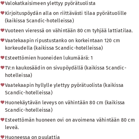
Valokatkaisimeen ylettyy pyörätuolista
Kirjoituspöydän alla on riittävästi tilaa pyörätuolille
(kaikissa Scandic-hotelleissa)
Vuoteen vieressä on vähintään 80 cm tyhjää lattiatilaa.
Vaatekaapin ripustustanko on korkeintaan 120 cm
korkeudella (kaikissa Scandic-hotelleissa)
Esteettömien huoneiden lukumäärä: 1
TV:n kaukosäädin on sivupöydällä (kaikissa Scandic-
hotelleissa)
Vaatekaapin hyllylle ylettyy pyörätuolista (kaikissa
Scandic-hotelleissa)
Huonekäytävän leveys on vähintään 80 cm (kaikissa
Scandic-hotelleissa)
Esteettömän huoneen ovi on avoimena vähintään 80 cm
leveä.
Huoneessa on puulattia