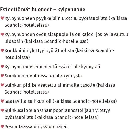
Esteettömät huoneet – kylpyhuone
Kylpyhuoneen pyyhkeisiin ulottuu pyörätuolista (kaikissa
Scandic-hotelleissa)
Kylpyhuoneen oven sisäpuolella on kaide, jos ovi avautuu
ulospäin (kaikissa Scandic-hotelleissa)
Koukkuihin ylettyy pyörätuolista (kaikissa Scandic-
hotelleissa)
Kylpyhuoneeseen mentäessä ei ole kynnystä.
Suihkuun mentäessä ei ole kynnystä.
Suihkun pidike asetettu alimmalle tasolle (kaikissa
Scandic-hotelleissa)
Saatavilla suihkutuoli (kaikissa Scandic-hotelleissa)
Suihkusaippuan/shampoon annostelijaan ylettyy
pyörätuolista (kaikissa Scandic-hotelleissa)
Pesualtaassa on yksiotehana.