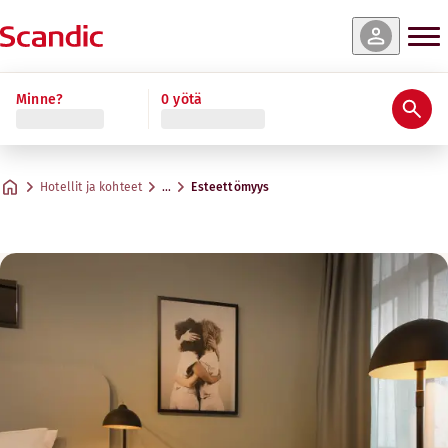
Minne?
0 yötä
Hotellit ja kohteet
…
Esteettömyys