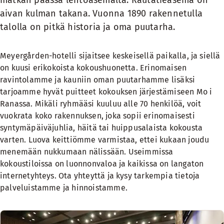
matkan päässä lentoasemalta. Rautatieasema on
aivan kulman takana. Vuonna 1890 rakennetulla
talolla on pitkä historia ja oma puutarha.
Meyergården-hotelli sijaitsee keskeisellä paikalla, ja siellä
on kuusi erikokoista kokoushuonetta. Erinomaisen
ravintolamme ja kauniin oman puutarhamme lisäksi
tarjoamme hyvät puitteet kokouksen järjestämiseen Mo i
Ranassa. Mikäli ryhmääsi kuuluu alle 70 henkilöä, voit
vuokrata koko rakennuksen, joka sopii erinomaisesti
syntymäpäiväjuhlia, häitä tai huippusalaista kokousta
varten. Luova keittiömme varmistaa, ettei kukaan joudu
menemään nukkumaan nälissään. Useimmissa
kokoustiloissa on luonnonvaloa ja kaikissa on langaton
internetyhteys. Ota yhteyttä ja kysy tarkempia tietoja
palveluistamme ja hinnoistamme.