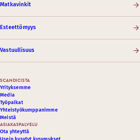
Matkavinkit
Esteettömyys
Vastuullisuus
SCANDICISTA
Yrityksemme
Media
Työpaikat
Yhteistyökumppanimme
Meistä
ASIAKASPALVELU
Ota yhteyttä
Usein kysytyt kysymykset