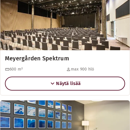
Meyergården Spektrum
600
m²
max 900 hlö
Näytä lisää