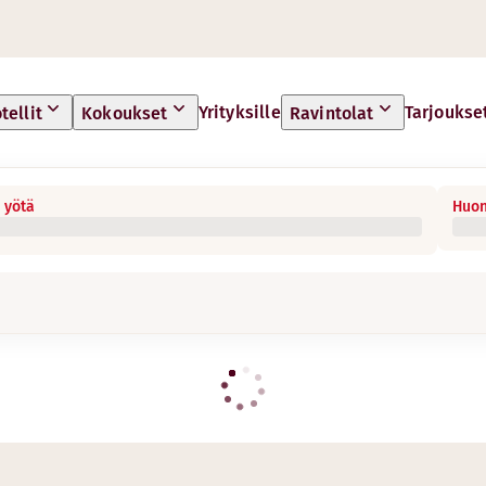
Yrityksille
Tarjoukse
tellit
Kokoukset
Ravintolat
 yötä
Huon