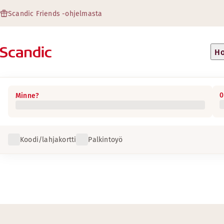
Scandic Friends -ohjelmasta
Ho
0
Minne?
Koodi/lahjakortti
Palkintoyö