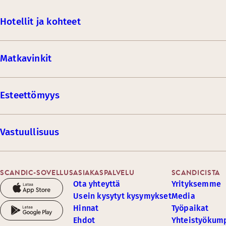
Hotellit ja kohteet
Matkavinkit
Esteettömyys
Vastuullisuus
SCANDIC-SOVELLUS
ASIAKASPALVELU
SCANDICISTA
Ota yhteyttä
Yrityksemme
Usein kysytyt kysymykset
Media
Hinnat
Työpaikat
Ehdot
Yhteistyöku