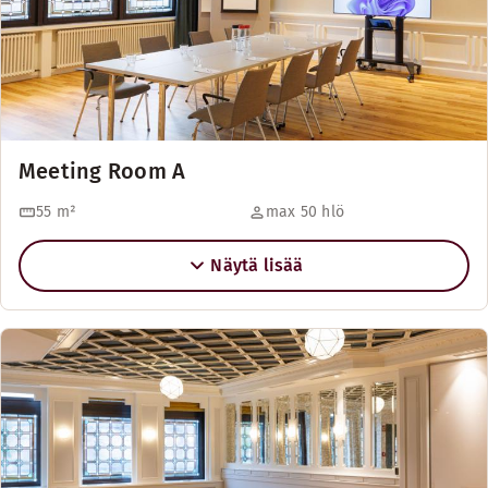
Meeting Room A
55
m²
max 50 hlö
Näytä lisää