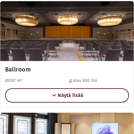
Ballroom
767
m²
max 800 hlö
Näytä lisää