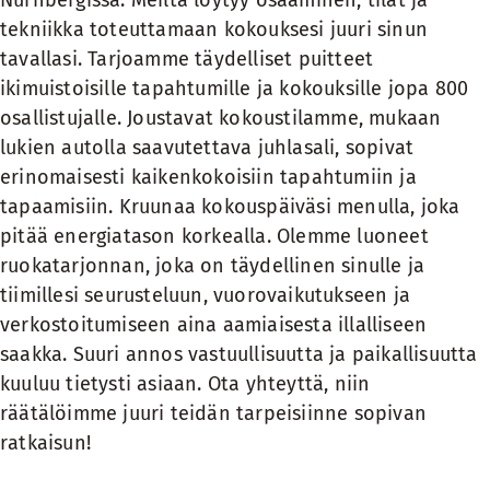
Nürnbergissä. Meiltä löytyy osaaminen, tilat ja
tekniikka toteuttamaan kokouksesi juuri sinun
tavallasi. Tarjoamme täydelliset puitteet
ikimuistoisille tapahtumille ja kokouksille jopa 800
osallistujalle. Joustavat kokoustilamme, mukaan
lukien autolla saavutettava juhlasali, sopivat
erinomaisesti kaikenkokoisiin tapahtumiin ja
tapaamisiin. Kruunaa kokouspäiväsi menulla, joka
pitää energiatason korkealla. Olemme luoneet
ruokatarjonnan, joka on täydellinen sinulle ja
tiimillesi seurusteluun, vuorovaikutukseen ja
verkostoitumiseen aina aamiaisesta illalliseen
saakka. Suuri annos vastuullisuutta ja paikallisuutta
kuuluu tietysti asiaan. Ota yhteyttä, niin
räätälöimme juuri teidän tarpeisiinne sopivan
ratkaisun!