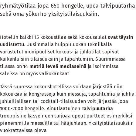
ryhmätyötilaa jopa 650 hengelle, upea talvipuutarha
sekä oma yökerho yksityistilaisuuksiin.
Hotellin kaikki 15 kokoustilaa sekä kokousaulat
ovat täysin
uudistettu
. Uusimmalla huippuluokan tekniikalla
varustetut monipuoliset kokous- ja juhlatilat sopivat
kaikenlaisiin tilaisuuksiin ja tapahtumiin. Suurimmassa
tilassa on
14 metriä leveä mediaseinä
ja isoimmissa
saleissa on myös valkokankaat.
Tässä suuressa kokoushotellissa voidaan järjestää niin
kokouksia ja kongresseja kuin messuja, tapahtumia ja juhlia.
Juhlaillallisen tai cocktail-tilaisuuden voit järjestää jopa
1000-2000 hengelle. Ainutlaatuinen
Talvipuutarha
trooppisine kasveineen tarjoaa upeat puitteet esimerkiksi
pienemmille messuille tai hääjuhlaan. Yksityistilaisuuksiin
vuokrattavissa oleva