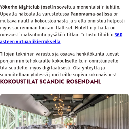
Yökerho Nightclub Joselin
soveltuu monenlaisiin juhliin.
Upealla näköalalla varustetussa
Panoraama-salissa
on
mukava nauttia kokouslounasta ja siellä onnistuu helposti
myös suuremman luokan illalliset. Hotellin pihalla on
runsaasti maksutonta pysäköintitlaa. Tutustu tiloihin
360
asteen virtuaalikierroksella
.
Tilojen tekninen varustus ja osaava henkilökunta luovat
pohjan niin tehokkaalle kokoukselle kuin onnistuneelle
tilaisuudelle, myös
digitaalisesti
. Ota yhteyttä ja
suunnitellaan yhdessä juuri teille sopiva kokonaisuus!
KOKOUSTILAT SCANDIC ROSENDAHL