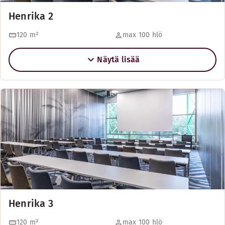
Henrika 2
120
m²
max 100 hlö
Näytä lisää
Henrika 3
120
m²
max 100 hlö