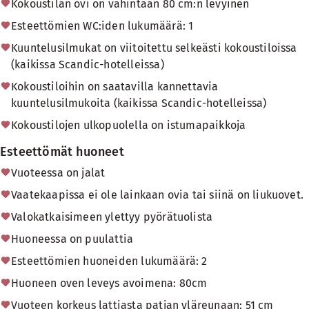
Kokoustilan ovi on vähintään 80 cm:n levyinen
Esteettömien WC:iden lukumäärä: 1
Kuuntelusilmukat on viitoitettu selkeästi kokoustiloissa
(kaikissa Scandic-hotelleissa)
Kokoustiloihin on saatavilla kannettavia
kuuntelusilmukoita (kaikissa Scandic-hotelleissa)
Kokoustilojen ulkopuolella on istumapaikkoja
Esteettömät huoneet
Vuoteessa on jalat
Vaatekaapissa ei ole lainkaan ovia tai siinä on liukuovet.
Valokatkaisimeen ylettyy pyörätuolista
Huoneessa on puulattia
Esteettömien huoneiden lukumäärä: 2
Huoneen oven leveys avoimena: 80cm
Vuoteen korkeus lattiasta patjan yläreunaan: 51 cm