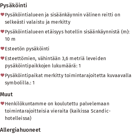
Pysäköinti
Pysäköintialueen ja sisäänkäynnin välinen reitti on
selkeästi valaistu ja merkitty
Pysäköintialueen etäisyys hotellin sisäänkäynnistä (m):
10 m
Esteetön pysäköinti
Esteettömien, vähintään 3,6 metriä leveiden
pysäköintipaikkojen lukumäärä: 1
Pysäköintipaikat merkitty toimintarajoitetta kuvaavalla
symbolilla.: 1
Muut
Henkilökuntamme on koulutettu palvelemaan
toimintarajoitteisia vieraita (kaikissa Scandic-
hotelleissa)
Allergiahuoneet