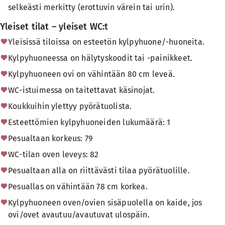
selkeästi merkitty (erottuvin värein tai urin).
Yleiset tilat – yleiset WC:t
Yleisissä tiloissa on esteetön kylpyhuone/-huoneita.
Kylpyhuoneessa on hälytyskoodit tai -painikkeet.
Kylpyhuoneen ovi on vähintään 80 cm leveä.
WC-istuimessa on taitettavat käsinojat.
Koukkuihin ylettyy pyörätuolista.
Esteettömien kylpyhuoneiden lukumäärä: 1
Pesualtaan korkeus: 79
WC-tilan oven leveys: 82
Pesualtaan alla on riittävästi tilaa pyörätuolille.
Pesuallas on vähintään 78 cm korkea.
Kylpyhuoneen oven/ovien sisäpuolella on kaide, jos
ovi/ovet avautuu/avautuvat ulospäin.