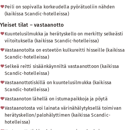
Peili on sopivalla korkeudella pyörätuoliin nähden
(kaikissa Scandic-hotelleissa)
Yleiset tilat – vastaanotto
Kuuntelusilmukka ja herätyskello on merkitty selkeästi
viitoituksella (kaikissa Scandic-hotelleissa)
Vastaanotolta on esteetön kulkureitti hisseille (kaikissa
Scandic-hotelleissa)
Selkeä reitti sisäänkäynniltä vastaanottoon (kaikissa
Scandic-hotelleissa)
Vastaanottotiskillä on kuuntelusilmukka (kaikissa
Scandic-hotelleissa)
Vastaanoton lähellä on istumapaikkoja ja pöytä
Vastaanotosta voi lainata värinähälytyksellä toimivan
herätyskellon/palohälyttimen (kaikissa Scandic-
hotelleissa)