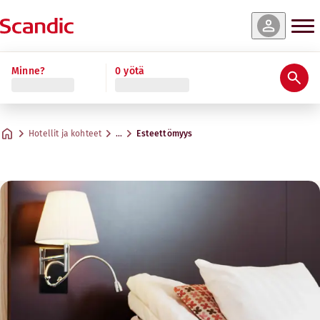
Minne?
0 yötä
Hotellit ja kohteet
…
Esteettömyys