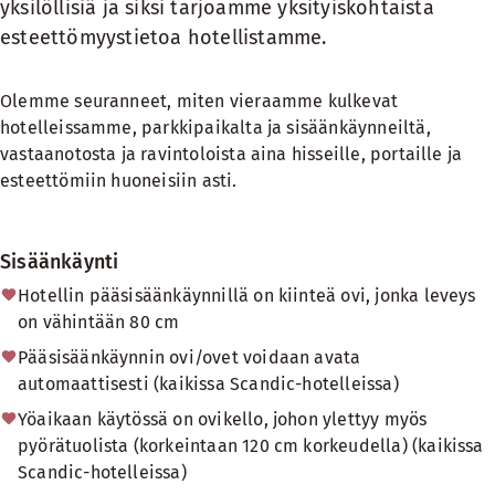
yksilöllisiä ja siksi tarjoamme yksityiskohtaista
esteettömyystietoa hotellistamme.
Olemme seuranneet, miten vieraamme kulkevat
hotelleissamme, parkkipaikalta ja sisäänkäynneiltä,
vastaanotosta ja ravintoloista aina hisseille, portaille ja
esteettömiin huoneisiin asti.
Sisäänkäynti
Hotellin pääsisäänkäynnillä on kiinteä ovi, jonka leveys
on vähintään 80 cm
Pääsisäänkäynnin ovi/ovet voidaan avata
automaattisesti (kaikissa Scandic-hotelleissa)
Yöaikaan käytössä on ovikello, johon ylettyy myös
pyörätuolista (korkeintaan 120 cm korkeudella) (kaikissa
Scandic-hotelleissa)