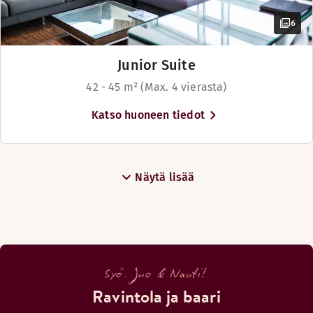
6
Junior Suite
42 - 45 m² (Max. 4 vierasta)
Katso huoneen tiedot
Näytä lisää
Syö. Juo & Nauti!
Ravintola ja baari