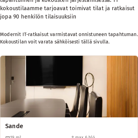
tapahtumien ja kokousten järjestämisessä. 11
kokoustilaamme tarjoavat toimivat tilat ja ratkaisut
jopa 90 henkilön tilaisuuksiin
Modernit IT-ratkaisut varmistavat onnistuneen tapahtuman.
Kokoustilan voit varata sähköisesti tällä sivulla.
Sande
19
m²
max 6 hlö