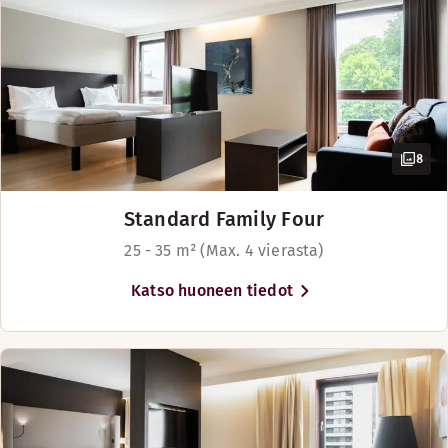
Vuodevaihtoehdot
Saatavilla rajoitetusti
Vuoteet enintään 4 henkilölle
8
Standard Family Four
25 - 35 m² (Max. 4 vierasta)
Katso huoneen tiedot