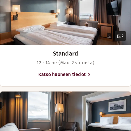
kaupungin kulttuurielämään,
suosittelemme käyntiä jazz-,
Varanger- tai
kuningasrapufestivaalin
aikaan. Vesisaaren
2
lentoasemalle on vain
Standard
12 - 14 m² (Max. 2 vierasta)
Katso huoneen tiedot