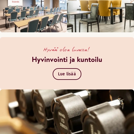
Hyvää oloa luvassa!
Hyvinvointi ja kuntoilu
Lue lisää