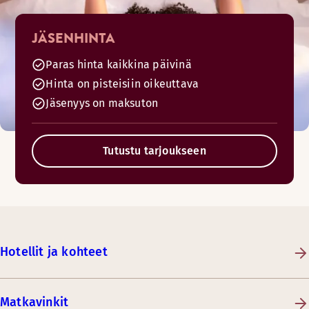
JÄSENHINTA
Paras hinta kaikkina päivinä
Hinta on pisteisiin oikeuttava
Jäsenyys on maksuton
Tutustu tarjoukseen
Hotellit ja kohteet
Matkavinkit