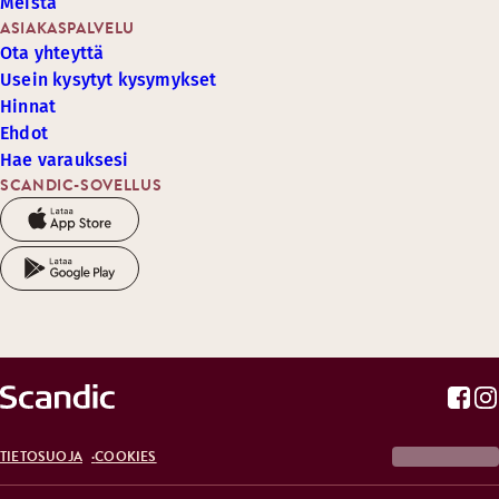
Meistä
ASIAKASPALVELU
Ota yhteyttä
Usein kysytyt kysymykset
Hinnat
Ehdot
Hae varauksesi
SCANDIC-SOVELLUS
TIETOSUOJA
COOKIES