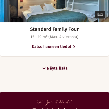
2
Standard Family Four
15 - 19 m² (Max. 4 vierasta)
Katso huoneen tiedot
Näytä lisää
Syö. Juo & Nauti!