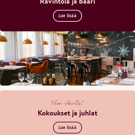
Ravintola ja baari
Lue lisää
Tilaa ideoille!
Kokoukset ja juhlat
Lue lisää