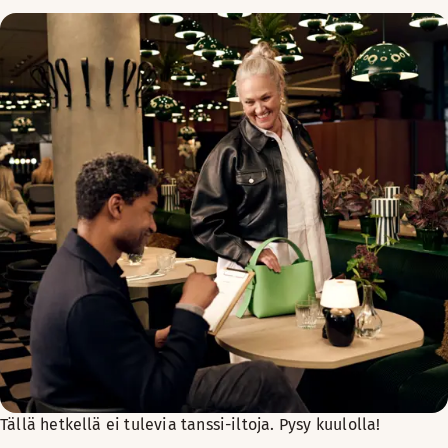
Tällä hetkellä ei tulevia tanssi-iltoja. Pysy kuulolla!