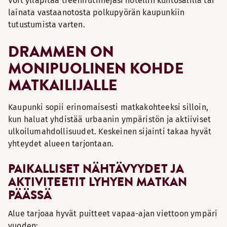
Voit ylläpitää treenirutiinejasi hotellin kuntosalilla tai
lainata vastaanotosta polkupyörän kaupunkiin
tutustumista varten.
DRAMMEN ON
MONIPUOLINEN KOHDE
MATKAILIJALLE
Kaupunki sopii erinomaisesti matkakohteeksi silloin,
kun haluat yhdistää urbaanin ympäristön ja aktiiviset
ulkoilumahdollisuudet. Keskeinen sijainti takaa hyvät
yhteydet alueen tarjontaan.
PAIKALLISET NÄHTÄVYYDET JA
AKTIVITEETIT LYHYEN MATKAN
PÄÄSSÄ
Alue tarjoaa hyvät puitteet vapaa-ajan viettoon ympäri
vuoden: