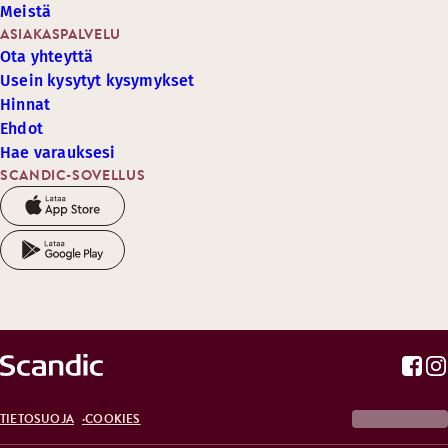
Meistä
ASIAKASPALVELU
Ota yhteyttä
Usein kysytyt kysymykset
Hinnat
Ehdot
Hae varauksesi
SCANDIC-SOVELLUS
TIETOSUOJA
COOKIES