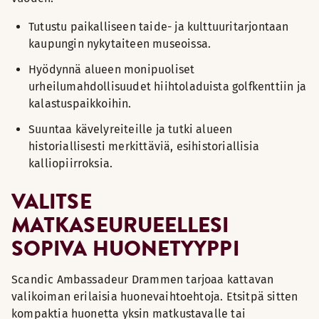
Tutustu paikalliseen taide- ja kulttuuritarjontaan
kaupungin nykytaiteen museoissa.
Hyödynnä alueen monipuoliset
urheilumahdollisuudet hiihtoladuista golfkenttiin ja
kalastuspaikkoihin.
Suuntaa kävelyreiteille ja tutki alueen
historiallisesti merkittäviä, esihistoriallisia
kalliopiirroksia.
VALITSE
MATKASEURUEELLESI
SOPIVA HUONETYYPPI
Scandic Ambassadeur Drammen tarjoaa kattavan
valikoiman erilaisia huonevaihtoehtoja. Etsitpä sitten
kompaktia huonetta yksin matkustavalle tai