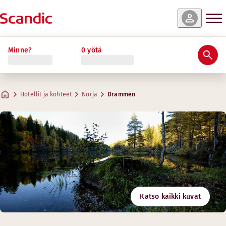
Minne?
0 yötä
Hotellit ja kohteet
Norja
Drammen
Katso kaikki kuvat