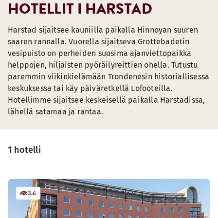
HOTELLIT I HARSTAD
Harstad sijaitsee kauniilla paikalla Hinnoyan suuren
saaren rannalla. Vuorella sijaitseva Grottebadetin
vesipuisto on perheiden suosima ajanviettopaikka
helppojen, hiljaisten pyöräilyreittien ohella. Tutustu
paremmin viikinkielämään Trondenesin historiallisessa
keskuksessa tai käy päiväretkellä Lofooteilla.
Hotellimme sijaitsee keskeisellä paikalla Harstadissa,
lähellä satamaa ja rantaa.
1 hotelli
3.6