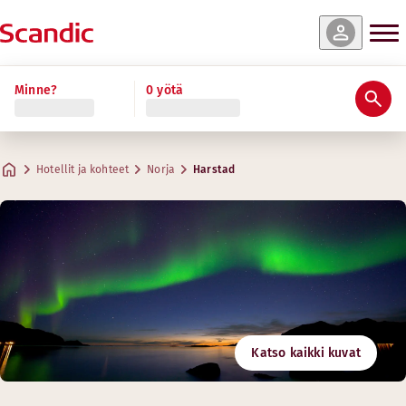
Minne?
0 yötä
Hotellit ja kohteet
Norja
Harstad
Katso kaikki kuvat