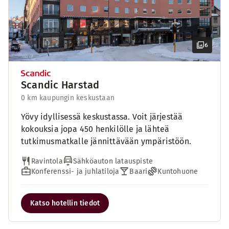
6
Scandic Harstad
0 km kaupungin keskustaan
Yövy idyllisessä keskustassa. Voit järjestää
kokouksia jopa 450 henkilölle ja lähteä
tutkimusmatkalle jännittävään ympäristöön.
Ravintola
Sähköauton latauspiste
Konferenssi- ja juhlatiloja
Baari
Kuntohuone
Katso hotellin tiedot