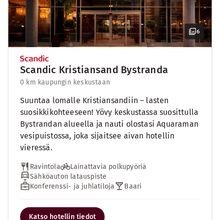
6
Scandic Kristiansand Bystranda
0 km kaupungin keskustaan
Suuntaa lomalle Kristiansandiin – lasten
suosikkikohteeseen! Yövy keskustassa suosittulla
Bystrandan alueella ja nauti olostasi Aquaraman
vesipuistossa, joka sijaitsee aivan hotellin
vieressä.
Ravintola
Lainattavia polkupyöriä
Sähköauton latauspiste
Konferenssi- ja juhlatiloja
Baari
Katso hotellin tiedot