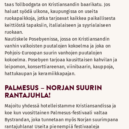
taas Tollbodgata on Kristiansandin baarikatu. Jos
haluat syödä ulkona, kaupungissa on useita
ruokapaikkoja, jotka tarjoavat kaikkea paikallisesta
keittiöstä tapaksiin, italialaiseen ja syyrialaiseen
ruokaan.
Nautiskele Posebyenissa, jossa on Kristiansandin
vanhin valkoisten puutalojen kokoelma ja joka on
Pohjois-Euroopan suurin vanhojen puutalojen
kokoelma. Posebyen tarjoaa kausittaisen kahvilan ja
leipomon, konserttiareenan, viinibaarin, kauppoja,
hattukaupan ja keramiikkapajan.
PALMESUS – NORJAN SUURIN
RANTAJUHLA!
Majoitu yhdessä hotelleistamme Kristiansandissa ja
koe kun vuosittainen Palmesus-festivaali valtaa
Bystrandan, joka tunnetaan myös Norjan suurimpana
rantajuhlana! Useita pienempiä festivaaleja