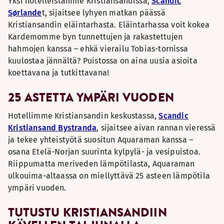
Yksi hotelleistamme Kristiansandissa,
Scandic
Sørlande
t, sijaitsee lyhyen matkan päässä
Kristiansandin eläintarhasta. Eläintarhassa voit kokea
Kardemomme byn tunnettujen ja rakastettujen
hahmojen kanssa – ehkä vierailu Tobias-tornissa
kuulostaa jännältä? Puistossa on aina uusia asioita
koettavana ja tutkittavana!
25 ASTETTA YMPÄRI VUODEN
Hotellimme Kristiansandin keskustassa,
Scandic
Kristiansand Bystranda
, sijaitsee aivan rannan vieressä
ja tekee yhteistyötä suositun Aquaraman kanssa –
osana Etelä-Norjan suurinta kylpylä- ja vesipuistoa.
Riippumatta meriveden lämpötilasta, Aquaraman
ulkouima-altaassa on miellyttävä 25 asteen lämpötila
ympäri vuoden.
TUTUSTU KRISTIANSANDIIN