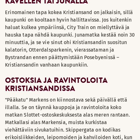
KÄVELLEN TAI JUNALLA
Erinomainen tapa kokea Kristiansand on jalkaisin, sillä
kaupunki on kooltaan hyvin hallittavissa. Jos kuitenkin
haluat kulkea ympäriinsä, City Train on miellyttävä ja
hauska tapa nähdä kaupunki. Junamatka kestää noin 30
minuuttia, ja se vie sinut ohi Kristiansandin suositun
kalatorin, Otterdalsparkenin, vierassataman ja
Bystrandan ennen päättymistään Posebyenissä –
Kristiansandin vanhaan kaupunkiin.
OSTOKSIA JA RAVINTOLOITA
KRISTIANSANDISSA
"Pääkatu" Markens on kiinnostava sekä päivällä että
illalla. Se on täynnä kauppoja ja ravintoloita koko
matkan Slottet-ostoskeskuksesta alas meren rantaan.
Matkallasi alas Markensia, muista kurkistaa
viehättäviin sivukatuihin. Skippergata on kodikas
erikoisliikkeiden, leipomoiden ja kahviloiden koti, kun