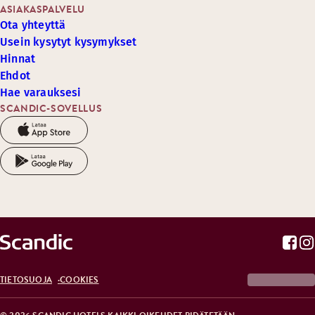
ASIAKASPALVELU
Ota yhteyttä
Usein kysytyt kysymykset
Hinnat
Ehdot
Hae varauksesi
SCANDIC-SOVELLUS
TIETOSUOJA
COOKIES