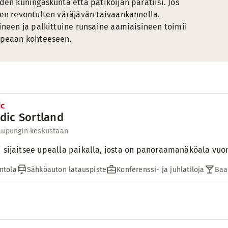
den kuningaskunta että patikoijan paratiisi. Jos
den revontulten väräjävän taivaankannella.
ineen ja palkittuine runsaine aamiaisineen toimii
 upeaan kohteeseen.
dic Sortland
aupungin keskustaan
i sijaitsee upealla paikalla, josta on panoraamanäköala vuon
ntola
Sähköauton latauspiste
Konferenssi- ja juhlatiloja
Baa