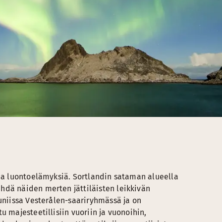
sia luontoelämyksiä. Sortlandin sataman alueella
hdä näiden merten jättiläisten leikkivän
auniissa Vesterålen-saariryhmässä ja on
u majesteetillisiin vuoriin ja vuonoihin,