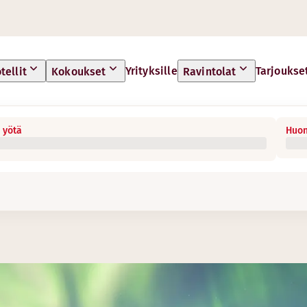
Yrityksille
Tarjoukse
tellit
Kokoukset
Ravintolat
 yötä
Huon