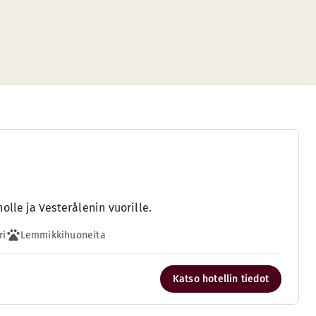
olle ja Vesterålenin vuorille.
ri
Lemmikkihuoneita
Katso hotellin tiedot