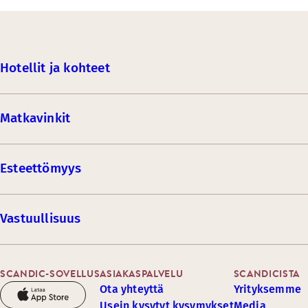
Hotellit ja kohteet
Matkavinkit
Esteettömyys
Vastuullisuus
SCANDIC-SOVELLUS
ASIAKASPALVELU
SCANDICISTA
Ota yhteyttä
Yrityksemme
Usein kysytyt kysymykset
Media