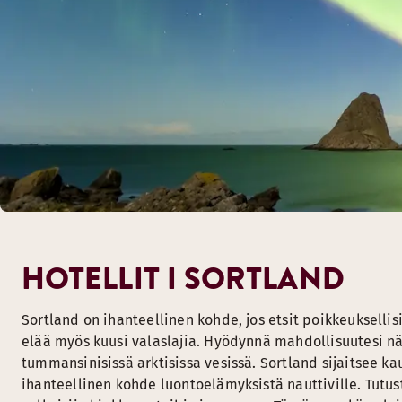
HOTELLIT I SORTLAND
Sortland on ihanteellinen kohde, jos etsit poikkeukselli
elää myös kuusi valaslajia. Hyödynnä mahdollisuutesi nä
tummansinisissä arktisissa vesissä. Sortland sijaitsee k
ihanteellinen kohde luontoelämyksistä nauttiville. Tutust