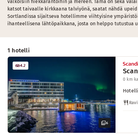
valkoisiin hiekkarantoihin ja mereen. Tämä on sekä valai
katsot taivaalle kirkkaana talviyönä, saatat nähdä upei
Sortlandissa sijaitseva hotellimme viihtyisine ympäristö
ihanteellisena lähtöpaikkana, josta on helppo tutustua
1 hotelli
4.2
Scan
0 km k
Hotell
Ravi
6