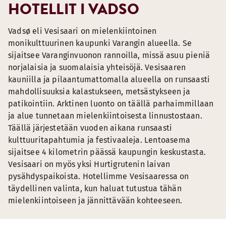
HOTELLIT I VADSO
Vadsø eli Vesisaari on mielenkiintoinen
monikulttuurinen kaupunki Varangin alueella. Se
sijaitsee Varanginvuonon rannoilla, missä asuu pieniä
norjalaisia ja suomalaisia yhteisöjä. Vesisaaren
kauniilla ja pilaantumattomalla alueella on runsaasti
mahdollisuuksia kalastukseen, metsästykseen ja
patikointiin. Arktinen luonto on täällä parhaimmillaan
ja alue tunnetaan mielenkiintoisesta linnustostaan.
Täällä järjestetään vuoden aikana runsaasti
kulttuuritapahtumia ja festivaaleja. Lentoasema
sijaitsee 4 kilometrin päässä kaupungin keskustasta.
Vesisaari on myös yksi Hurtigrutenin laivan
pysähdyspaikoista. Hotellimme Vesisaaressa on
täydellinen valinta, kun haluat tutustua tähän
mielenkiintoiseen ja jännittävään kohteeseen.