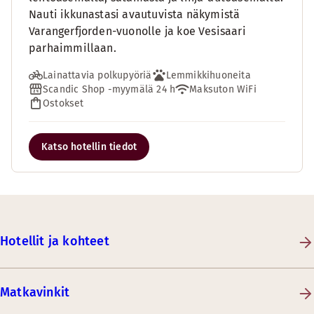
Nauti ikkunastasi avautuvista näkymistä
Varangerfjorden-vuonolle ja koe Vesisaari
parhaimmillaan.
Lainattavia polkupyöriä
Lemmikkihuoneita
Scandic Shop -myymälä 24 h
Maksuton WiFi
Ostokset
Katso hotellin tiedot
Hotellit ja kohteet
Matkavinkit