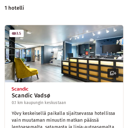
1 hotelli
3.5
6
Scandic Vadsø
0.1 km kaupungin keskustaan
Yövy keskeisellä paikalla sijaitsevassa hotellissa
vain muutaman minuutin matkan päässä
lentoasemalta, satamasta ja linja-autoasemalta.