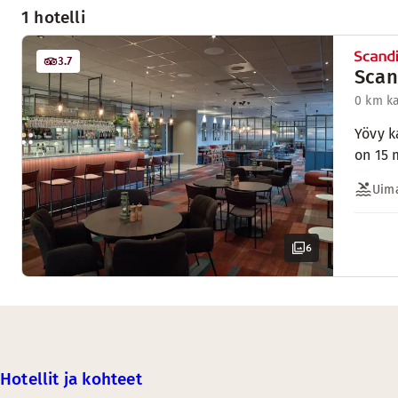
1 hotelli
3.7
Scan
0 km k
Yövy k
on 15 
Uima
6
Hotellit ja kohteet