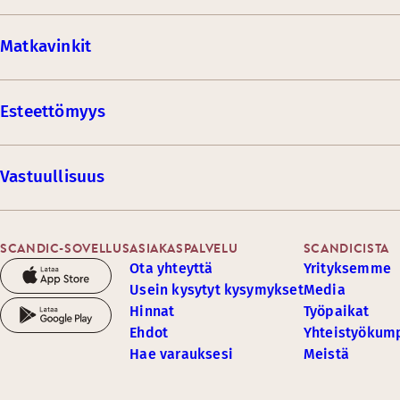
Matkavinkit
Esteettömyys
Vastuullisuus
SCANDIC-SOVELLUS
ASIAKASPALVELU
SCANDICISTA
Ota yhteyttä
Yrityksemme
Usein kysytyt kysymykset
Media
Hinnat
Työpaikat
Ehdot
Yhteistyöku
Hae varauksesi
Meistä