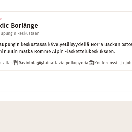
dic Borlänge
aupungin keskustaan
aupungin keskustassa kävelyetäisyydellä Norra Backan ostos
minuutin matka Romme Alpin -laskettelukeskukseen.
-allas
Ravintola
Lainattavia polkupyöriä
Konferenssi- ja juh