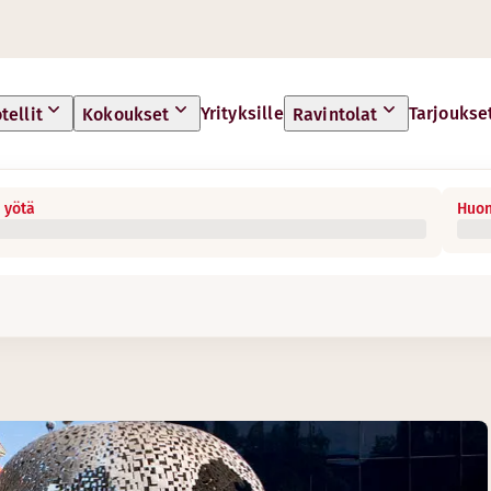
Yrityksille
Tarjoukse
tellit
Kokoukset
Ravintolat
 yötä
Huon