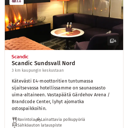
3.6
6
Scandic Sundsvall Nord
3 km kaupungin keskustaan
Kätevästi E4-moottoritien tuntumassa
sijaitsevassa hotellissamme on saunaosasto
uima-altaineen. Vastapäätä Gärdehov Arena /
Brandcode Center, lyhyt ajomatka
ostospaikkoihin.
Ravintola
Lainattavia polkupyöriä
Sähköauton latauspiste