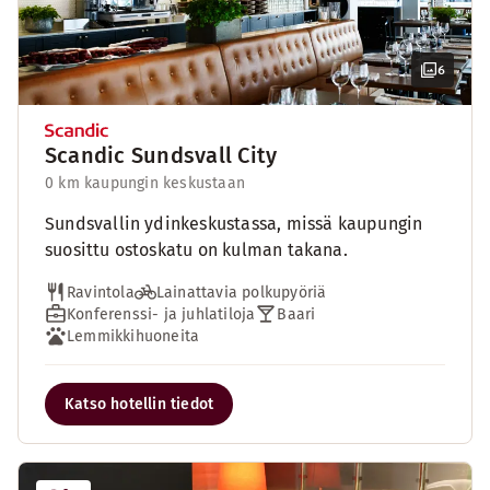
6
Scandic Sundsvall City
0 km kaupungin keskustaan
Sundsvallin ydinkeskustassa, missä kaupungin
suosittu ostoskatu on kulman takana.
Ravintola
Lainattavia polkupyöriä
Konferenssi- ja juhlatiloja
Baari
Lemmikkihuoneita
Katso hotellin tiedot