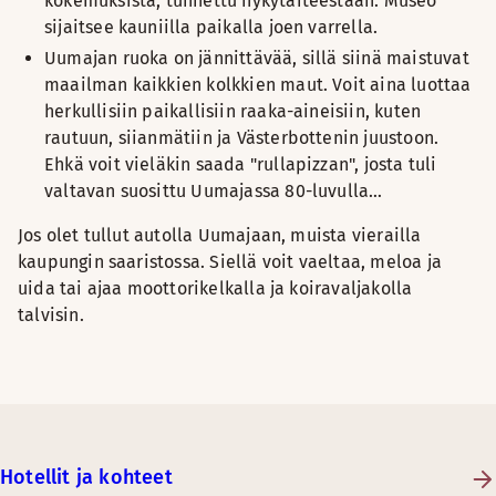
kokemuksista, tunnettu nykytaiteestaan. Museo
sijaitsee kauniilla paikalla joen varrella.
Uumajan ruoka on jännittävää, sillä siinä maistuvat
maailman kaikkien kolkkien maut. Voit aina luottaa
herkullisiin paikallisiin raaka-aineisiin, kuten
rautuun, siianmätiin ja Västerbottenin juustoon.
Ehkä voit vieläkin saada "rullapizzan", josta tuli
valtavan suosittu Uumajassa 80-luvulla…
Jos olet tullut autolla Uumajaan, muista vierailla
kaupungin saaristossa. Siellä voit vaeltaa, meloa ja
uida tai ajaa moottorikelkalla ja koiravaljakolla
talvisin.
Hotellit ja kohteet