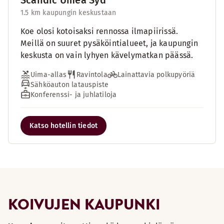
Scandic Umeå Syd
1.5 km kaupungin keskustaan
Koe olosi kotoisaksi rennossa ilmapiirissä.
Meillä on suuret pysäköintialueet, ja kaupungin
keskusta on vain lyhyen kävelymatkan päässä.
Uima-allas
Ravintola
Lainattavia polkupyöriä
Sähköauton latauspiste
Konferenssi- ja juhlatiloja
Katso hotellin tiedot
KOIVUJEN KAUPUNKI