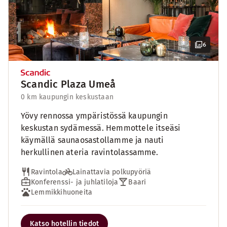
6
Scandic Plaza Umeå
0 km kaupungin keskustaan
Yövy rennossa ympäristössä kaupungin
keskustan sydämessä. Hemmottele itseäsi
käymällä saunaosastollamme ja nauti
herkullinen ateria ravintolassamme.
Ravintola
Lainattavia polkupyöriä
Konferenssi- ja juhlatiloja
Baari
Lemmikkihuoneita
Katso hotellin tiedot