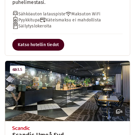
puhelimestasi.
Sähköauton latauspiste
Maksuton WiFi
Pyykkitupa
Käteismaksu ei mahdollista
Säilytyslokeroita
Katso hotellin tiedot
3.5
6