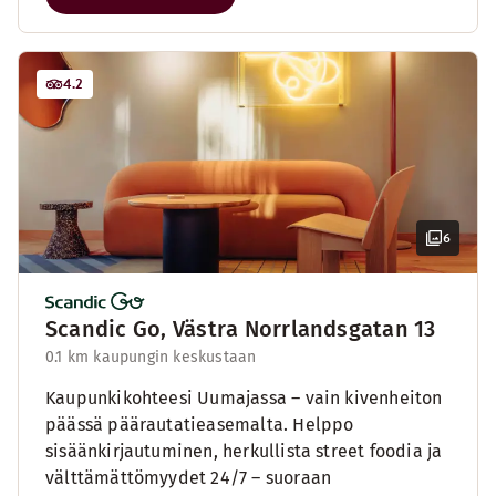
4.2
6
Scandic Go, Västra Norrlandsgatan 13
0.1 km kaupungin keskustaan
Kaupunkikohteesi Uumajassa – vain kivenheiton
päässä päärautatieasemalta. Helppo
sisäänkirjautuminen, herkullista street foodia ja
välttämättömyydet 24/7 – suoraan