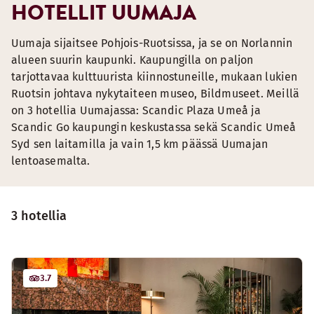
HOTELLIT UUMAJA
Uumaja sijaitsee Pohjois-Ruotsissa, ja se on Norlannin
alueen suurin kaupunki. Kaupungilla on paljon
tarjottavaa kulttuurista kiinnostuneille, mukaan lukien
Ruotsin johtava nykytaiteen museo, Bildmuseet. Meillä
on 3 hotellia Uumajassa: Scandic Plaza Umeå ja
Scandic Go kaupungin keskustassa sekä Scandic Umeå
Syd sen laitamilla ja vain 1,5 km päässä Uumajan
lentoasemalta.
3 hotellia
3.7