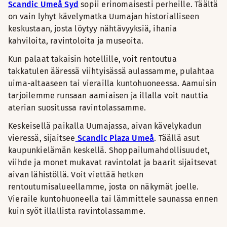
Scandic Umeå Syd
sopii erinomaisesti perheille. Täältä
on vain lyhyt kävelymatka Uumajan historialliseen
keskustaan, josta löytyy nähtävyyksiä, ihania
kahviloita, ravintoloita ja museoita.
Kun palaat takaisin hotellille, voit rentoutua
takkatulen ääressä viihtyisässä aulassamme, pulahtaa
uima-altaaseen tai vierailla kuntohuoneessa. Aamuisin
tarjoilemme runsaan aamiaisen ja illalla voit nauttia
aterian suositussa ravintolassamme.
Keskeisellä paikalla Uumajassa, aivan kävelykadun
vieressä, sijaitsee
Scandic Plaza Umeå
. Täällä asut
kaupunkielämän keskellä. Shoppailumahdollisuudet,
viihde ja monet mukavat ravintolat ja baarit sijaitsevat
aivan lähistöllä. Voit viettää hetken
rentoutumisalueellamme, josta on näkymät joelle.
Vieraile kuntohuoneella tai lämmittele saunassa ennen
kuin syöt illallista ravintolassamme.