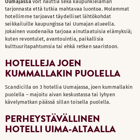
Uumajassa
voit nauttia sekä kaupunkielämän
tarjonnasta että tutkia mahtavaa luontoa. Molemmat
hotellimme tarjoavat täydelliset lähtökohdat
seikkailuille kaupungissa tai Uumajan alueella.
Jokainen vuodenaika tarjoaa ainutlaatuisia elämyksiä;
kuten revontulet, avantouintia, paikallisia
kulttuuritapahtumsia tai ehkä retken saaristoon.
HOTELLEJA JOEN
KUMMALLAKIN PUOLELLA
Scandicilla on 3 hotellia Uumajassa, joen kummallakin
puolella – majoitu aivan keskustassa tai lyhyen
kävelymatkan päässä sillan toisella puolella.
PERHEYSTÄVÄLLINEN
HOTELLI UIMA-ALTAALLA