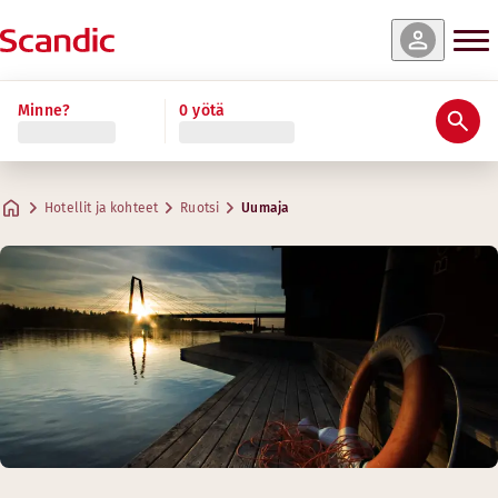
Minne?
0 yötä
Hotellit ja kohteet
Ruotsi
Uumaja