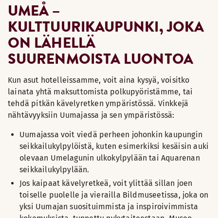
UMEÅ –
KULTTUURIKAUPUNKI, JOKA
ON LÄHELLÄ
SUURENMOISTA LUONTOA
Kun asut hotelleissamme, voit aina kysyä, voisitko
lainata yhtä maksuttomista polkupyöristämme, tai
tehdä pitkän kävelyretken ympäristössä. Vinkkejä
nähtävyyksiin Uumajassa ja sen ympäristössä:
Uumajassa voit viedä perheen johonkin kaupungin
seikkailukylpylöistä, kuten esimerkiksi kesäisin auki
olevaan Umelagunin ulkokylpylään tai Aquarenan
seikkailukylpylään.
Jos kaipaat kävelyretkeä, voit ylittää sillan joen
toiselle puolelle ja vierailla Bildmuseetissa, joka on
yksi Uumajan suosituimmista ja inspiroivimmista