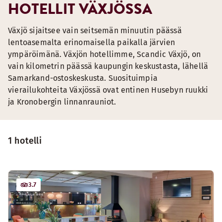
HOTELLIT VÄXJÖSSA
Växjö sijaitsee vain seitsemän minuutin päässä
lentoasemalta erinomaisella paikalla järvien
ympäröimänä. Växjön hotellimme, Scandic Växjö, on
vain kilometrin päässä kaupungin keskustasta, lähellä
Samarkand-ostoskeskusta. Suosituimpia
vierailukohteita Växjössä ovat entinen Husebyn ruukki
ja Kronobergin linnanrauniot.
1 hotelli
3.7