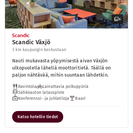
6
Scandic Växjö
3 km kaupungin keskustaan
Nauti mukavasta yöpymisestä aivan Växjön
ulkopuolella lähellä moottoritietä. Täällä on
paljon nähtävää, mihin suuntaan lähdetkin.
Ravintola
Lainattavia polkupyöriä
Sähköauton latauspiste
Konferenssi- ja juhlatiloja
Baari
Katso hotellin tiedot