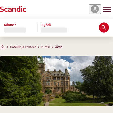
Minne?
0 yötä
Hotellit ja kohteet
Ruotsi
Växjö