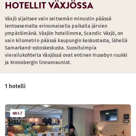
HOTELLIT VÄXJÖSSA
Växjö sijaitsee vain seitsemän minuutin päässä
lentoasemalta erinomaisella paikalla järvien
ympäröimänä. Växjön hotellimme, Scandic Växjö, on
vain kilometrin päässä kaupungin keskustasta, lähellä
Samarkand-ostoskeskusta. Suosituimpia
vierailukohteita Växjössä ovat entinen Husebyn ruukki
ja Kronobergin linnanrauniot.
1 hotelli
3.7