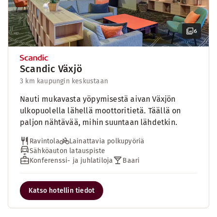
6
Scandic Växjö
3 km kaupungin keskustaan
Nauti mukavasta yöpymisestä aivan Växjön
ulkopuolella lähellä moottoritietä. Täällä on
paljon nähtävää, mihin suuntaan lähdetkin.
Ravintola
Lainattavia polkupyöriä
Sähköauton latauspiste
Konferenssi- ja juhlatiloja
Baari
Katso hotellin tiedot