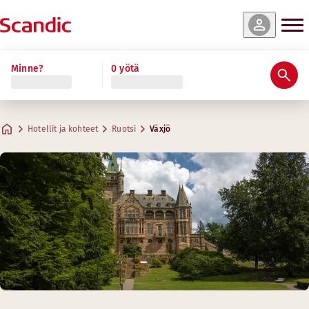
Minne?
0 yötä
Hotellit ja kohteet
Ruotsi
Växjö