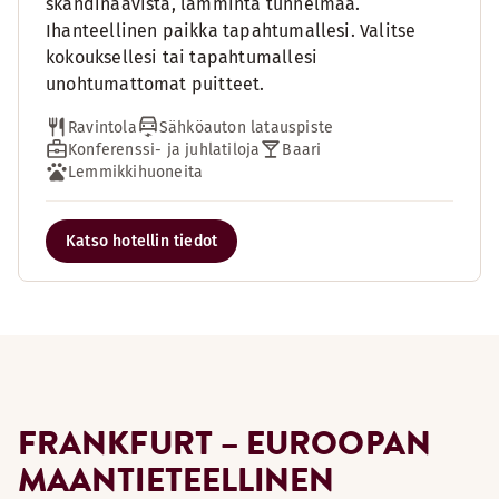
skandinaavista, lämmintä tunnelmaa.
Ihanteellinen paikka tapahtumallesi. Valitse
kokouksellesi tai tapahtumallesi
unohtumattomat puitteet.
Ravintola
Sähköauton latauspiste
Konferenssi- ja juhlatiloja
Baari
Lemmikkihuoneita
Katso hotellin tiedot
FRANKFURT – EUROOPAN
MAANTIETEELLINEN