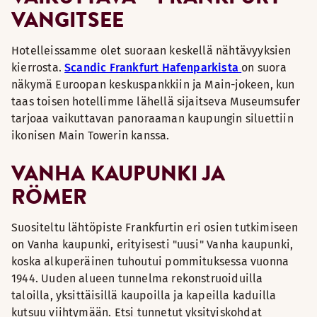
VANGITSEE
Hotelleissamme olet suoraan keskellä nähtävyyksien
kierrosta.
Scandic Frankfurt Hafenparkista
on suora
näkymä Euroopan keskuspankkiin ja Main-jokeen, kun
taas toisen hotellimme lähellä sijaitseva Museumsufer
tarjoaa vaikuttavan panoraaman kaupungin siluettiin
ikonisen Main Towerin kanssa.
VANHA KAUPUNKI JA
RÖMER
Suositeltu lähtöpiste Frankfurtin eri osien tutkimiseen
on Vanha kaupunki, erityisesti "uusi" Vanha kaupunki,
koska alkuperäinen tuhoutui pommituksessa vuonna
1944. Uuden alueen tunnelma rekonstruoiduilla
taloilla, yksittäisillä kaupoilla ja kapeilla kaduilla
kutsuu viihtymään. Etsi tunnetut yksityiskohdat