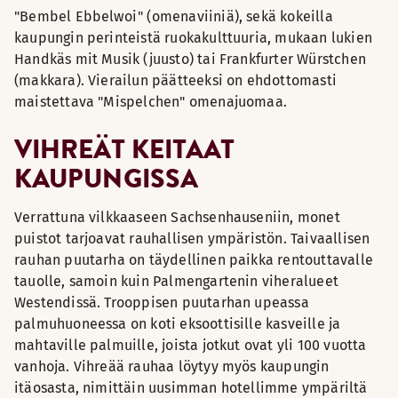
"Bembel Ebbelwoi" (omenaviiniä), sekä kokeilla
kaupungin perinteistä ruokakulttuuria, mukaan lukien
Handkäs mit Musik (juusto) tai Frankfurter Würstchen
(makkara). Vierailun päätteeksi on ehdottomasti
maistettava "Mispelchen" omenajuomaa.
VIHREÄT KEITAAT
KAUPUNGISSA
Verrattuna vilkkaaseen Sachsenhauseniin, monet
puistot tarjoavat rauhallisen ympäristön. Taivaallisen
rauhan puutarha on täydellinen paikka rentouttavalle
tauolle, samoin kuin Palmengartenin viheralueet
Westendissä. Trooppisen puutarhan upeassa
palmuhuoneessa on koti eksoottisille kasveille ja
mahtaville palmuille, joista jotkut ovat yli 100 vuotta
vanhoja. Vihreää rauhaa löytyy myös kaupungin
itäosasta, nimittäin uusimman hotellimme ympäriltä