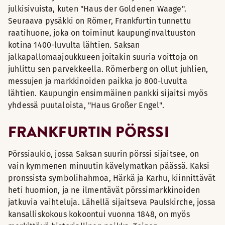
julkisivuista, kuten "Haus der Goldenen Waage".
Seuraava pysäkki on Römer, Frankfurtin tunnettu
raatihuone, joka on toiminut kaupunginvaltuuston
kotina 1400-luvulta lähtien. Saksan
jalkapallomaajoukkueen joitakin suuria voittoja on
juhlittu sen parvekkeella. Römerberg on ollut juhlien,
messujen ja markkinoiden paikka jo 800-luvulta
lähtien. Kaupungin ensimmäinen pankki sijaitsi myös
yhdessä puutaloista, "Haus Großer Engel".
FRANKFURTIN PÖRSSI
Pörssiaukio, jossa Saksan suurin pörssi sijaitsee, on
vain kymmenen minuutin kävelymatkan päässä. Kaksi
pronssista symbolihahmoa, Härkä ja Karhu, kiinnittävät
heti huomion, ja ne ilmentävät pörssimarkkinoiden
jatkuvia vaihteluja. Lähellä sijaitseva Paulskirche, jossa
kansalliskokous kokoontui vuonna 1848, on myös