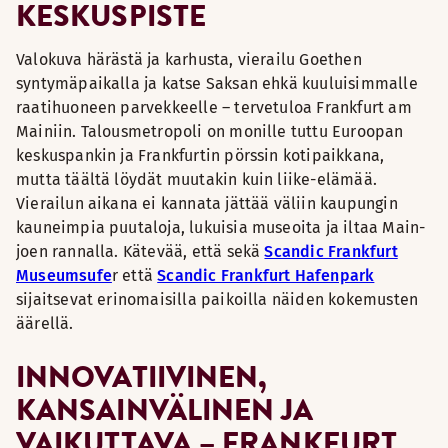
KESKUSPISTE
Valokuva härästä ja karhusta, vierailu Goethen
syntymäpaikalla ja katse Saksan ehkä kuuluisimmalle
raatihuoneen parvekkeelle – tervetuloa Frankfurt am
Mainiin. Talousmetropoli on monille tuttu Euroopan
keskuspankin ja Frankfurtin pörssin kotipaikkana,
mutta täältä löydät muutakin kuin liike-elämää.
Vierailun aikana ei kannata jättää väliin kaupungin
kauneimpia puutaloja, lukuisia museoita ja iltaa Main-
joen rannalla. Kätevää, että sekä
Scandic Frankfurt
Museumsufe
r että
Scandic Frankfurt Hafenpark
sijaitsevat erinomaisilla paikoilla näiden kokemusten
äärellä.
INNOVATIIVINEN,
KANSAINVÄLINEN JA
VAIKUTTAVA – FRANKFURT