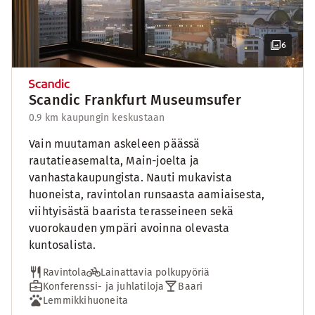
6
Scandic Frankfurt Museumsufer
0.9 km kaupungin keskustaan
Vain muutaman askeleen päässä
rautatieasemalta, Main-joelta ja
vanhastakaupungista. Nauti mukavista
huoneista, ravintolan runsaasta aamiaisesta,
viihtyisästä baarista terasseineen sekä
vuorokauden ympäri avoinna olevasta
kuntosalista.
Ravintola
Lainattavia polkupyöriä
Konferenssi- ja juhlatiloja
Baari
Lemmikkihuoneita