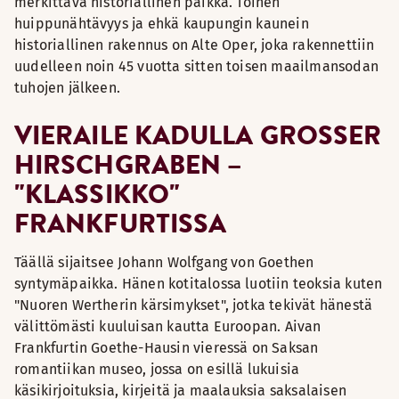
merkittävä historiallinen paikka. Toinen
huippunähtävyys ja ehkä kaupungin kaunein
historiallinen rakennus on Alte Oper, joka rakennettiin
uudelleen noin 45 vuotta sitten toisen maailmansodan
tuhojen jälkeen.
VIERAILE KADULLA GROSSER H
IRSCHGRABEN – "
KLASSIKKO" F
RANKFURTISSA
Täällä sijaitsee Johann Wolfgang von Goethen
syntymäpaikka. Hänen kotitalossa luotiin teoksia kuten
"Nuoren Wertherin kärsimykset", jotka tekivät hänestä
välittömästi kuuluisan kautta Euroopan. Aivan
Frankfurtin Goethe-Hausin vieressä on Saksan
romantiikan museo, jossa on esillä lukuisia
käsikirjoituksia, kirjeitä ja maalauksia saksalaisen